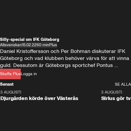
Silly-special om IFK Göteborg
Allsvenskan
15.02.22
60 min
Plus
Daniel Kristoffersson och Per Bohman diskuterar IFK 
Göteborg och vad klubben behöver värva för att vinna 
guld. Dessutom är Göteborgs sportchef Pontus 
Farnerud gäst i programmet.
Skaffa Plus
Logga in
Senast
SE ALLA
3 AUGUSTI
3:00
3 AUGUSTI
Djurgården körde över Västerås
Sirius gör t