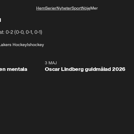
Hem
Serier
Nyheter
Sport
Nöje
Mer
Livsstil
d
 0-2 (0-0, 0-1, 0-1)
Lakers Hockey
Ishockey
2:26
3 MAJ
1:0
en mentala
Oscar Lindberg guldmålad 2026