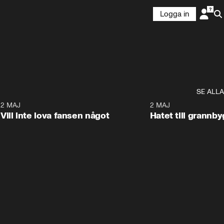
Logga in
SE ALLA
9
2 MAJ
0:33
2 MAJ
Vill inte lova fansen något
Hatet till grannb