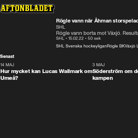
Rögle vann när Åhman storspela
SHL
Rögle vann borta mot Växjö. Resultat:
SHL
•
15.02.22
•
50 sek
SHL Svenska hockeyligan
Rögle BK
Växjö 
Senast
14 MAJ
1:18
3 MAJ
Plus
Hur mycket kan Lucas Wallmark om
Söderström om d
Umeå?
kampen