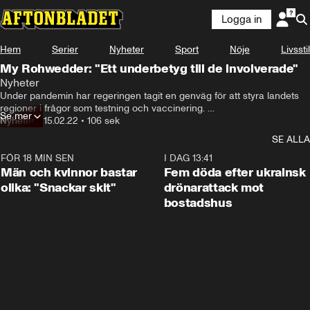
Logga in
Hem
Serier
Nyheter
Sport
Nöje
Livsstil
My Rohwedder: "Ett underbetyg till de involverade"
Nyheter
Under pandemin har regeringen tagit en genväg för att styra landets 
regioner i frågor som testning och vaccinering. 

Se mer
Nyheter
•
15.02.22
•
106 sek
I stället för lagstiftning har regeringen gjort överenskommelser med 
SE ALLA
intresseorganisationen SKR, Sveriges Kommuner och Regioner.
FÖR 18 MIN SEN
1:11
I DAG 13:41
Män och kvinnor bastar
Fem döda efter ukrainsk
olika: "Snackar skit"
drönarattack mot
bostadshus