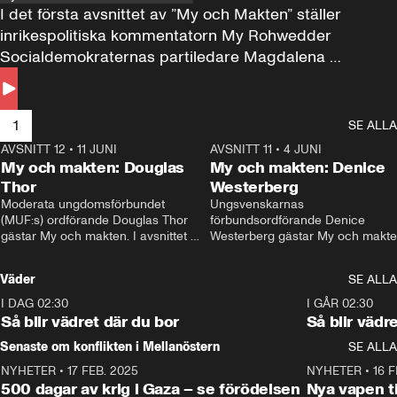
I det första avsnittet av ”My och Makten” ställer 
inrikespolitiska kommentatorn My Rohwedder 
Socialdemokraternas partiledare Magdalena 
Andersson till svars.
1
SE ALLA
AVSNITT 12
•
11 JUNI
26:27
AVSNITT 11
•
4 JUNI
2
My och makten: Douglas
My och makten: Denice
Thor
Westerberg
Moderata ungdomsförbundet 
Ungsvenskarnas 
(MUF:s) ordförande Douglas Thor 
förbundsordförande Denice 
gästar My och makten. I avsnittet 
Westerberg gästar My och makten.
diskuteras tonårsutvisningarna och 
avsnittet diskuteras migrationsfrå
hur Moderaterna ska locka väljare till 
och hur SD ska locka kvinnliga 
Väder
SE ALLA
valet i höst. 
väljare. 
I DAG 02:30
1:06
I GÅR 02:30
Så blir vädret där du bor
Så blir vädr
Senaste om konflikten i Mellanöstern
SE ALLA
NYHETER
•
17 FEB. 2025
0:45
NYHETER
•
16 F
500 dagar av krig i Gaza – se förödelsen
Nya vapen ti