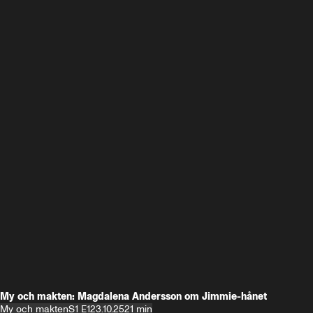
My och makten: Magdalena Andersson om Jimmie-hånet
My och makten
S1 E1
23.10.25
21 min