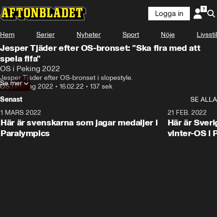
Logga in
Hem
Serier
Nyheter
Sport
Nöje
Livsstil
Jesper Tjäder efter OS-bronset: "Ska fira med att
spela fifa"
OS i Peking 2022
Jesper Tjäder efter OS-bronset i slopestyle.
Se mer
OS i Peking 2022
•
16.02.22
•
137 sek
Senast
SE ALLA
1 MARS 2022
0:47
21 FEB. 2022
Här är svenskarna som jagar medaljer i
Här är Sveri
Paralympics
vinter-OS i 