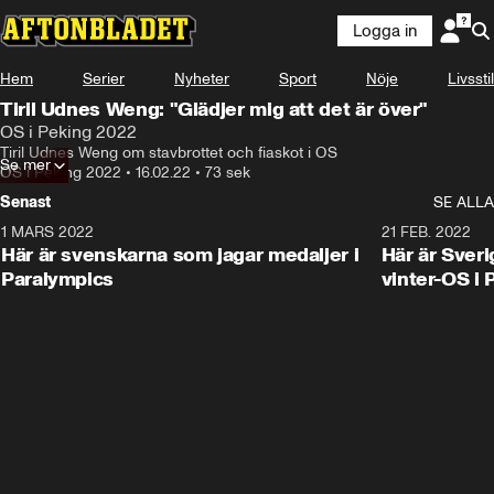
Logga in
Hem
Serier
Nyheter
Sport
Nöje
Livsstil
Tiril Udnes Weng: "Glädjer mig att det är över"
OS i Peking 2022
Tiril Udnes Weng om stavbrottet och fiaskot i OS
Se mer
OS i Peking 2022
•
16.02.22
•
73 sek
Senast
SE ALLA
1 MARS 2022
0:47
21 FEB. 2022
Här är svenskarna som jagar medaljer i
Här är Sveri
Paralympics
vinter-OS i 