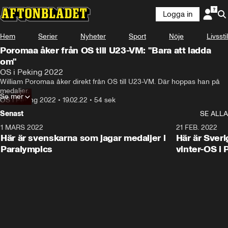
Logga in
Hem
Serier
Nyheter
Sport
Nöje
Livsstil
Poromaa åker från OS till U23-VM: "Bara att ladda
om"
OS i Peking 2022
William Poromaa åker direkt från OS till U23-VM. Där hoppas han på 
medaljer.
Se mer
OS i Peking 2022
•
19.02.22
•
54 sek
Senast
SE ALLA
1 MARS 2022
0:47
21 FEB. 2022
Här är svenskarna som jagar medaljer i
Här är Sveri
Paralympics
vinter-OS i 