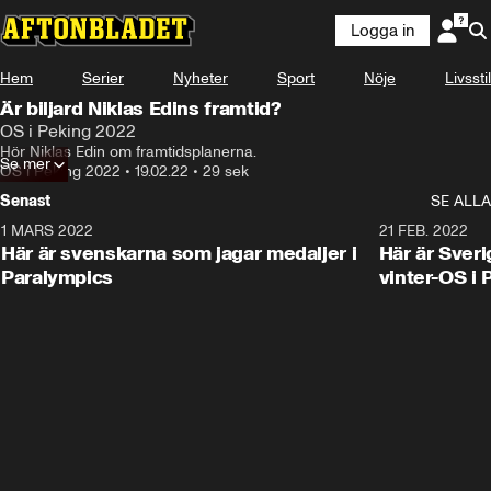
Logga in
Hem
Serier
Nyheter
Sport
Nöje
Livsstil
Är biljard Niklas Edins framtid?
OS i Peking 2022
Hör Niklas Edin om framtidsplanerna.
Se mer
OS i Peking 2022
•
19.02.22
•
29 sek
Senast
SE ALLA
1 MARS 2022
0:47
21 FEB. 2022
Här är svenskarna som jagar medaljer i
Här är Sveri
Paralympics
vinter-OS i 