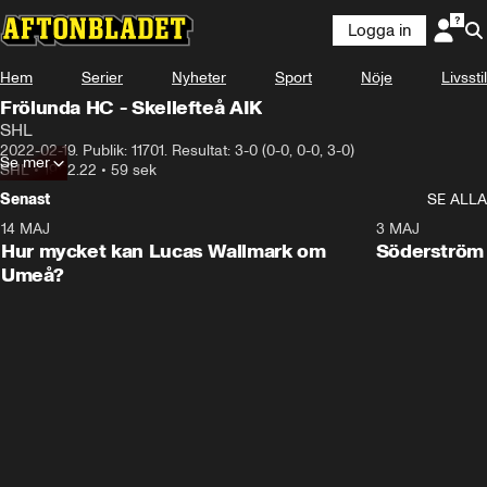
Logga in
Hem
Serier
Nyheter
Sport
Nöje
Livsstil
Frölunda HC - Skellefteå AIK
SHL
2022-02-19. Publik: 11701. Resultat: 3-0 (0-0, 0-0, 3-0)
Se mer
SHL
•
19.02.22
•
59 sek
Senast
SE ALLA
14 MAJ
1:18
3 MAJ
Plus
Hur mycket kan Lucas Wallmark om
Söderström
Umeå?