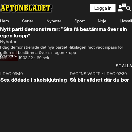
Logga in
Hem
Serier
Nyheter
Sport
Nöje
Livsstil
Nytt parti demonstrerar: ”Ska få bestämma över sin
egen kropp”
Nyheter
I dag demonstrerade det nya partiet Rikslagen mot vaccinpass för 
rätten att bestämma över sin egen kropp.
Se mer
Nyheter
•
19.02.22
•
69 sek
SE ALLA
I DAG 06:40
0:35
DAGENS VÄDER
•
I DAG 02:30
Sex dödade i skolskjutning
Så blir vädret där du bor