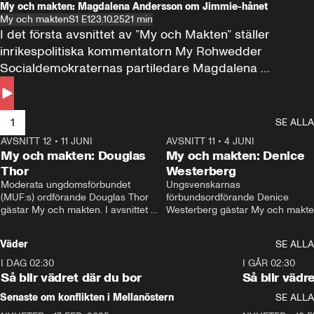
My och makten: Magdalena Andersson om Jimmie-hånet
My och makten
S1 E1
23.10.25
21 min
I det första avsnittet av ”My och Makten” ställer 
inrikespolitiska kommentatorn My Rohwedder 
Socialdemokraternas partiledare Magdalena 
Andersson till svars.
1
SE ALLA
AVSNITT 12
•
11 JUNI
26:27
AVSNITT 11
•
4 JUNI
2
My och makten: Douglas
My och makten: Denice
Thor
Westerberg
Moderata ungdomsförbundet 
Ungsvenskarnas 
(MUF:s) ordförande Douglas Thor 
förbundsordförande Denice 
gästar My och makten. I avsnittet 
Westerberg gästar My och makten.
diskuteras tonårsutvisningarna och 
avsnittet diskuteras migrationsfrå
hur Moderaterna ska locka väljare till 
och hur SD ska locka kvinnliga 
Väder
SE ALLA
valet i höst. 
väljare. 
I DAG 02:30
1:06
I GÅR 02:30
Så blir vädret där du bor
Så blir vädr
Senaste om konflikten i Mellanöstern
SE ALLA