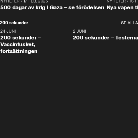
NYHETER
•
17 FEB. 2025
0:45
NYHETER
•
16 F
500 dagar av krig i Gaza – se förödelsen
Nya vapen ti
200 sekunder
SE ALLA
24 JUNI
5:00
2 JUNI
200 sekunder –
200 sekunder – Testern
Vaccinfusket,
fortsättningen