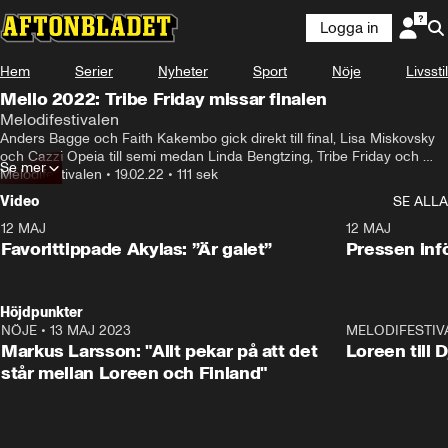
Logga in
Hem
Serier
Nyheter
Sport
Nöje
Livsstil
Mello 2022: Tribe Friday missar finalen
Melodifestivalen
Anders Bagge och Faith Kakembo gick direkt till final, Lisa Miskovsky 
och Cazzi Opeia till semi medan Linda Bengtzing, Tribe Friday och 
Se mer
Lancelot har tävlat färdigt.
Melodifestivalen
•
19.02.22
•
111 sek
Video
SE ALLA
12 MAJ
1:04
12 MAJ
Favorittippade Akylas: ”Är galet”
Pressen infö
Höjdpunkter
NÖJE
•
13 MAJ 2023
18:32
MELODIFESTIV
Markus Larsson: "Allt pekar på att det
Loreen till 
står mellan Loreen och Finland"