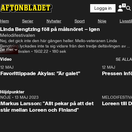
Logga in
Hem
Serier
Nyheter
Sport
Nöje
Livsstil
Linda Bengtzing föll på målsnöret – igen
Melodifestivalen
Nej, det gick inte den här gången heller. Mello-veteranen Linda 
Bengtzing lyckades inte ta sig vidare från den tredje deltävlingen av 
Se mer
Melodifestivalen.
Melodifestivalen
•
19.02.22
•
180 sek
Video
SE ALLA
12 MAJ
1:04
12 MAJ
Favorittippade Akylas: ”Är galet”
Pressen infö
Höjdpunkter
NÖJE
•
13 MAJ 2023
18:32
MELODIFESTIV
Markus Larsson: "Allt pekar på att det
Loreen till 
står mellan Loreen och Finland"