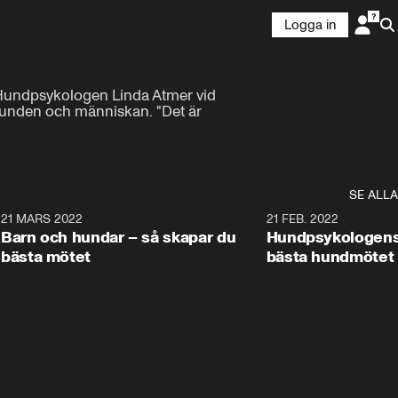
Logga in
Hundpsykologen Linda Atmer vid 
hunden och människan. "Det är 
SE ALLA
1
21 MARS 2022
3:03
21 FEB. 2022
Barn och hundar – så skapar du
Hundpsykologens
bästa mötet
bästa hundmötet