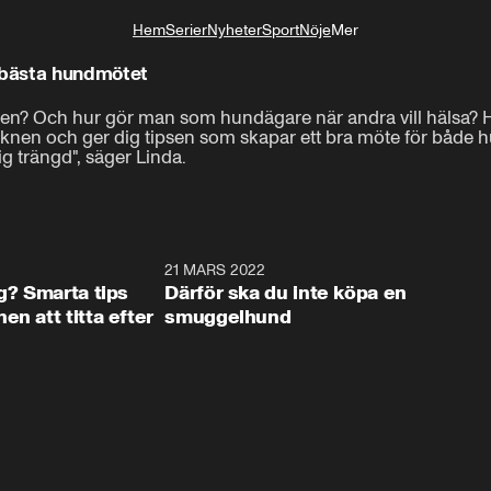
Hem
Serier
Nyheter
Sport
Nöje
Mer
Livsstil
 bästa hundmötet
nden? Och hur gör man som hundägare när andra vill hälsa? 
knen och ger dig tipsen som skapar ett bra möte för både 
ig trängd", säger Linda.
3:20
21 MARS 2022
3:5
ig? Smarta tips
Därför ska du inte köpa en
n att titta efter
smuggelhund