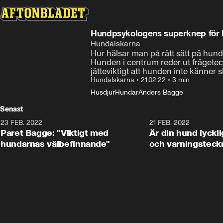
Hundpsykologens superknep för
Hundälskarna
Hur hälsar man på rätt sätt på hu
Hunden i centrum reder ut frågetec
jätteviktigt att hunden inte känner s
Hundälskarna
•
21.02.22
•
3 min
Husdjur
Hundar
Anders Bagge
Senast
23 FEB. 2022
3:09
21 FEB. 2022
Paret Bagge: "Viktigt med
Är din hund lyckl
hundarnas välbefinnande"
och varningsteckne