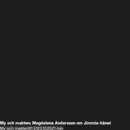
My och makten: Magdalena Andersson om Jimmie-hånet
My och makten
S1 E1
23.10.25
21 min