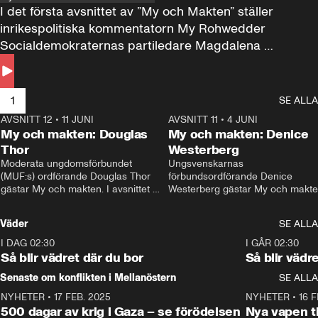
I det första avsnittet av ”My och Makten” ställer 
inrikespolitiska kommentatorn My Rohwedder 
Socialdemokraternas partiledare Magdalena 
Andersson till svars.
1
SE ALLA
AVSNITT 12
•
11 JUNI
26:27
AVSNITT 11
•
4 JUNI
2
My och makten: Douglas
My och makten: Denice
Thor
Westerberg
Moderata ungdomsförbundet 
Ungsvenskarnas 
(MUF:s) ordförande Douglas Thor 
förbundsordförande Denice 
gästar My och makten. I avsnittet 
Westerberg gästar My och makten.
diskuteras tonårsutvisningarna och 
avsnittet diskuteras migrationsfrå
hur Moderaterna ska locka väljare till 
och hur SD ska locka kvinnliga 
Väder
SE ALLA
valet i höst. 
väljare. 
I DAG 02:30
1:06
I GÅR 02:30
Så blir vädret där du bor
Så blir vädr
Senaste om konflikten i Mellanöstern
SE ALLA
NYHETER
•
17 FEB. 2025
0:45
NYHETER
•
16 F
500 dagar av krig i Gaza – se förödelsen
Nya vapen ti