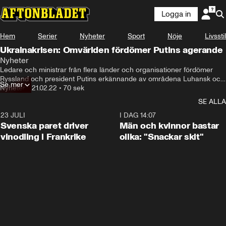
Logga in
Hem
Serier
Nyheter
Sport
Nöje
Livsstil
Ukrainakrisen: Omvärlden fördömer Putins agerande
Nyheter
Ledare och ministrar från flera länder och organisationer fördömer 
Ryssland och president Putins erkännande av områdena Luhansk och 
Se mer
Donetsk i Ukraina.
Nyheter
•
21.02.22
•
70 sek
SE ALLA
23 JULI
1:52
I DAG 14:07
Svenska paret driver
Män och kvinnor bastar
vinodling i Frankrike
olika: "Snackar skit"