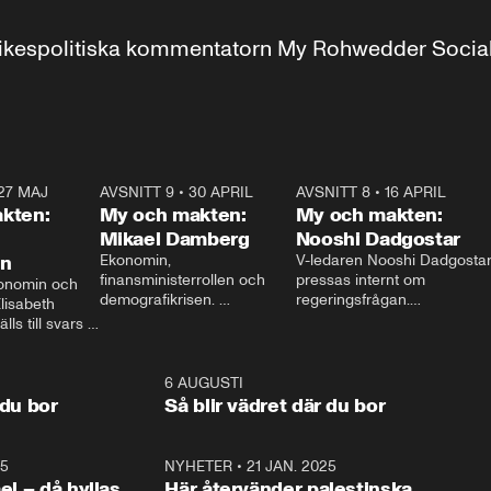
r inrikespolitiska kommentatorn My Rohwedder Soci
27 MAJ
3:51
AVSNITT 9
•
30 APRIL
24:00
AVSNITT 8
•
16 APRIL
25:1
kten:
My och makten:
My och makten:
Mikael Damberg
Nooshi Dadgostar
on
Ekonomin, 
V-ledaren Nooshi Dadgostar
finansministerrollen och 
pressas internt om 
onomin och 
demografikrisen. 
regeringsfrågan.

lisabeth 
Oppositionen ställs till svars 
I Aftonbladets 
ls till svars 
när Socialdemokraternas 
partiledarutfrågning ”My 
stern gästar 
Mikael Damberg gästar My 
och Makten” sätter hon ner 
My och Makten. 
och Makten. 
foten mot kritikerna:

1:06
6 AUGUSTI
1:0
– Vi ställer upp i val. Ska vi 
 du bor
Så blir vädret där du bor
vara med så sitter vi förstås 
25
1:22
NYHETER
•
21 JAN. 2025
0:5
ael – då hyllas
Här återvänder palestinska