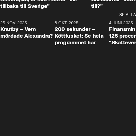
tillbaka till Sverige”
till?”
SE ALLA
3
25 NOV. 2025
31:05
8 OKT. 2025
4:29
4 JUNI 2025
Knutby – Vem
200 sekunder –
Finansmin
mördade Alexandra?
Köttfusket: Se hela
125 procent
programmet här
"Skattever
viktig uppg