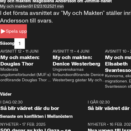
My och makten: Magdalena Andersson om Jimmie-hånet
My och makten
S1 E1
23.10.25
21 min
I det första avsnittet av ”My och Makten” ställe
Andersson till svars.
Spela upp
1
Säsong
AVSNITT 12
•
11 JUNI
26:27
AVSNITT 11
•
4 JUNI
23:40
AVSNITT 10
•
My och makten:
My och makten:
My och ma
Douglas Thor
Denice Westerberg
Elisabeth
Moderata 
Ungsvenskarnas 
Svantess
ungdomsförbundet (MUF:s) 
förbundsordförande Denice 
Kvinnorna, ek
ordförande Douglas Thor 
Westerberg gästar My och 
migrationen. E
gästar My och makten. I 
makten. I avsnittet 
Svantesson stäl
avsnittet diskuteras 
diskuteras migrationsfrågan 
när finansmini
Väder
tonårsutvisningarna och hur 
och hur SD ska locka 
Moderaterna ska locka 
kvinnliga väljare. 
I DAG 02:30
1:06
I GÅR 02:30
väljare till valet i höst. 
Så blir vädret där du bor
Så blir vädret där
Senaste om konflikten i Mellanöstern
NYHETER
•
17 FEB. 2025
0:45
NYHETER
•
16 FEB. 20
500 dagar av krig i Gaza – se
Nya vapen till Isr