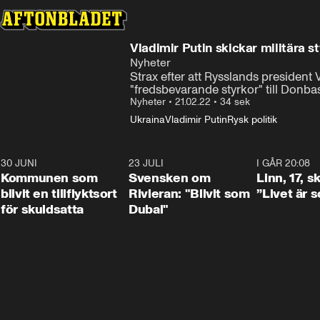
Vladimir Putin skickar militära st
Nyheter
Strax efter att Rysslands president
"fredsbevarande styrkor" till Donba
Nyheter
•
21.02.22
•
34 sek
Ukraina
Vladimir Putin
Rysk politik
30 JUNI
1:24
23 JULI
1:42
I GÅR 20:08
Kommunen som
Svensken om
Linn, 17, s
blivit en tillflyktsort
Rivieran: "Blivit som
”Livet är 
för skuldsatta
Dubai"