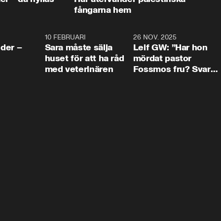
fångarna hem
4:24
10 FEBRUARI
4:13
26 NOV. 2025
8:1
der –
Sara måste sälja
Leif GW: ”Har hon
huset för att ha råd
mördat pastor
med veterinären
Fossmos fru? Svar
nej.”