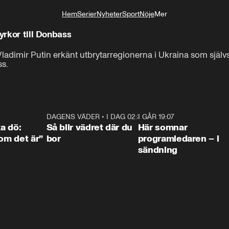
Hem
Serier
Nyheter
Sport
Nöje
Mer
Livsstil
yrkor till Donbass
 Vladimir Putin erkänt utbrytarregionerna i Ukraina som sjä
ss.
4:36
DAGENS VÄDER
•
I DAG 02:30
1:06
I GÅR 19:07
0:4
ka dö:
Så blir vädret där du
Här somnar
som det är”
bor
programledaren – i
sändning