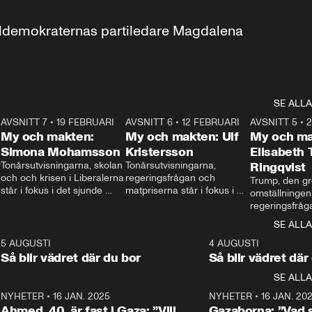
aldemokraternas partiledare Magdalena 
SE ALLA
7
AVSNITT 7
•
19 FEBRUARI
24:30
AVSNITT 6
•
12 FEBRUARI
27:30
AVSNITT 5
•
My och makten:
My och makten: Ulf
My och ma
Simona Mohamsson
Kristersson
Elisabeth
 
Tonårsutvisningarna, skolan 
Tonårsutvisningarna, 
Ringqvist
och och krisen i Liberalerna 
regeringsfrågan och 
Trump, den gr
står i fokus i det sjunde 
matpriserna står i fokus i 
omställningen
avsnittet av ”My och 
det sjätte avsnittet av ”My 
regeringsfråga
makten”. Se när 
och makten”. Se när 
centrum i det 
SE ALLA
Aftonbladets inrikespolitiska 
Aftonbladets inrikespolitiska 
avsnittet av ”
kommentator My 
kommentator My 
6
5 AUGUSTI
1:06
4 AUGUSTI
Makten”. Se nä
Rohwedder ställer 
Rohwedder ställer 
Så blir vädret där du bor
Så blir vädret där
Aftonbladets in
utbildnings- och 
statsminister Ulf Kristersson 
kommentator 
SE ALLA
integrationsminister Simona 
till svars.
Rohwedder stäl
Mohamsson till svars.
Centerpartiets
2
NYHETER
•
16 JAN. 2025
1:01
NYHETER
•
16 JAN. 20
Thand Ring till
Ahmed, 40, är fast i Gaza: ”Vill
Gazaborna: ”Vad s