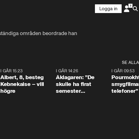
Logga in
lvständiga områden beordrade han 
SE ALLA
5
I GÅR 15:23
0:54
I GÅR 14:26
1:54
I GÅR 09:53
Albert, 8, besteg
Åklagaren: ”De
Pourmokht
Kebnekaise – vill
skulle ha firat
smygfilma
högre
semester
telefoner”
tillsammans”