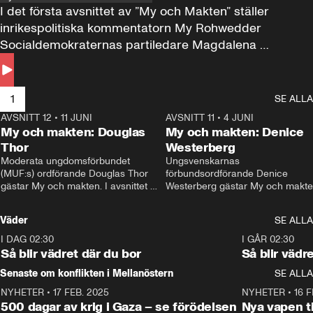
I det första avsnittet av ”My och Makten” ställer 
inrikespolitiska kommentatorn My Rohwedder 
Socialdemokraternas partiledare Magdalena 
Andersson till svars.
1
SE ALLA
AVSNITT 12
•
11 JUNI
26:27
AVSNITT 11
•
4 JUNI
2
My och makten: Douglas
My och makten: Denice
Thor
Westerberg
Moderata ungdomsförbundet 
Ungsvenskarnas 
(MUF:s) ordförande Douglas Thor 
förbundsordförande Denice 
gästar My och makten. I avsnittet 
Westerberg gästar My och makten.
diskuteras tonårsutvisningarna och 
avsnittet diskuteras migrationsfrå
hur Moderaterna ska locka väljare till 
och hur SD ska locka kvinnliga 
Väder
SE ALLA
valet i höst. 
väljare. 
I DAG 02:30
1:06
I GÅR 02:30
Så blir vädret där du bor
Så blir vädr
Senaste om konflikten i Mellanöstern
SE ALLA
NYHETER
•
17 FEB. 2025
0:45
NYHETER
•
16 F
500 dagar av krig i Gaza – se förödelsen
Nya vapen ti