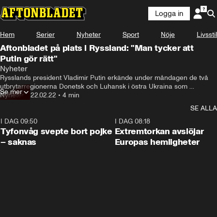
Logga in
Hem
Serier
Nyheter
Sport
Nöje
Livsstil
Aftonbladet på plats i Ryssland: "Man tycker att
Putin gör rätt"
Nyheter
Rysslands president Vladimir Putin erkände under måndagen de två 
utbrytarregionerna Donetsk och Luhansk i östra Ukraina som 
Se mer
självständiga.

Nyheter
•
22.02.22
•
4 min
SE ALLA
Västländernas ledare har fördömt agerandet och varnat för att kriget 
kommer allt närmare.
I DAG 09:50
0:53
I DAG 08:18
Tyfonvåg svepte bort pojke
Extremtorkan avslöjar
– saknas
Europas hemligheter