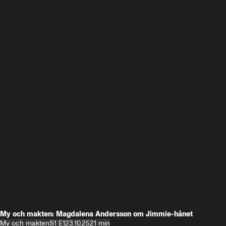
My och makten: Magdalena Andersson om Jimmie-hånet
My och makten
S1 E1
23.10.25
21 min