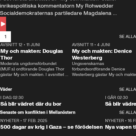
inrikespolitiska kommentatorn My Rohwedder 
Socialdemokraternas partiledare Magdalena 
Andersson till svars.
1
SE ALLA
AVSNITT 12
•
11 JUNI
26:27
AVSNITT 11
•
4 JUNI
2
My och makten: Douglas
My och makten: Denice
Thor
Westerberg
Moderata ungdomsförbundet 
Ungsvenskarnas 
(MUF:s) ordförande Douglas Thor 
förbundsordförande Denice 
gästar My och makten. I avsnittet 
Westerberg gästar My och makten.
diskuteras tonårsutvisningarna och 
avsnittet diskuteras migrationsfrå
hur Moderaterna ska locka väljare till 
och hur SD ska locka kvinnliga 
Väder
SE ALLA
valet i höst. 
väljare. 
I DAG 02:30
1:06
I GÅR 02:30
Så blir vädret där du bor
Så blir vädr
Senaste om konflikten i Mellanöstern
SE ALLA
NYHETER
•
17 FEB. 2025
0:45
NYHETER
•
16 F
500 dagar av krig i Gaza – se förödelsen
Nya vapen ti