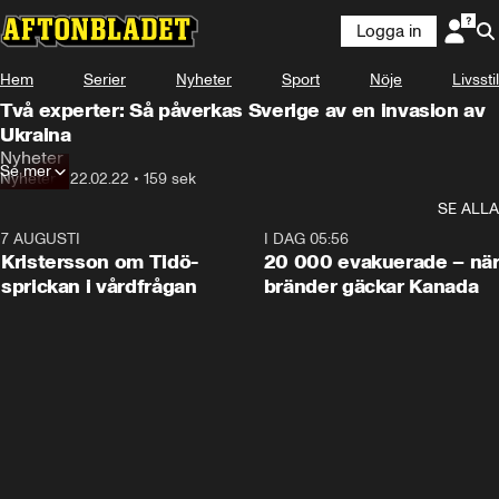
Logga in
Hem
Serier
Nyheter
Sport
Nöje
Livsstil
Två experter: Så påverkas Sverige av en invasion av
Ukraina
Nyheter
Se mer
Nyheter
•
22.02.22
•
159 sek
SE ALLA
7 AUGUSTI
0:42
I DAG 05:56
Kristersson om Tidö-
20 000 evakuerade – nä
sprickan i vårdfrågan
bränder gäckar Kanada