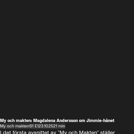
My och makten: Magdalena Andersson om Jimmie-hånet
My och makten
S1 E1
23.10.25
21 min
I det första avsnittet av ”My och Makten” ställer 