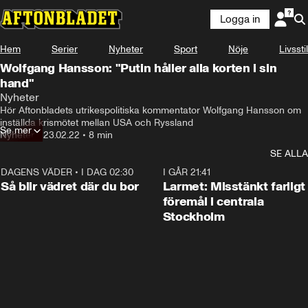
Logga in
Hem
Serier
Nyheter
Sport
Nöje
Livsstil
Wolfgang Hansson: "Putin håller alla korten i sin
hand"
Nyheter
Hör Aftonbladets utrikespolitiska kommentator Wolfgang Hansson om 
inställda krismötet mellan USA och Ryssland
Se mer
Nyheter
•
23.02.22
•
8 min
SE ALLA
DAGENS VÄDER
•
I DAG 02:30
1:06
I GÅR 21:41
Så blir vädret där du bor
Larmet: Misstänkt farligt
föremål i centrala
Stockholm