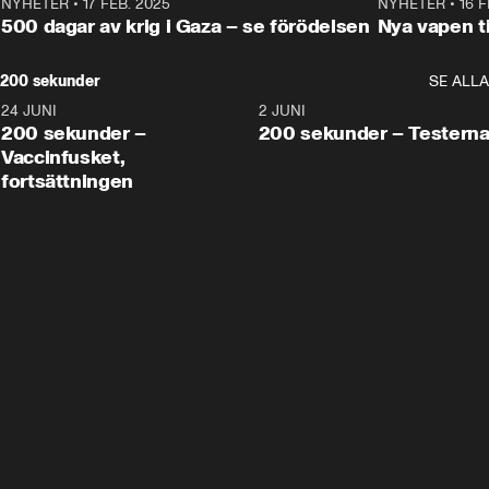
NYHETER
•
17 FEB. 2025
0:45
NYHETER
•
16 F
500 dagar av krig i Gaza – se förödelsen
Nya vapen ti
200 sekunder
SE ALLA
24 JUNI
5:00
2 JUNI
200 sekunder –
200 sekunder – Testern
Vaccinfusket,
fortsättningen