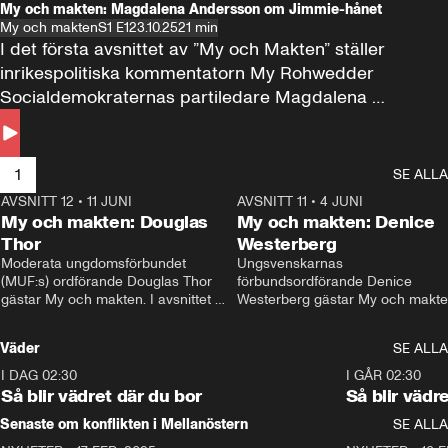
My och makten: Magdalena Andersson om Jimmie-hånet
My och makten
S1 E1
23.10.25
21 min
I det första avsnittet av ”My och Makten” ställer 
inrikespolitiska kommentatorn My Rohwedder 
Socialdemokraternas partiledare Magdalena 
Andersson till svars.
1
SE ALLA
AVSNITT 12
•
11 JUNI
26:27
AVSNITT 11
•
4 JUNI
2
My och makten: Douglas
My och makten: Denice
Thor
Westerberg
Moderata ungdomsförbundet 
Ungsvenskarnas 
(MUF:s) ordförande Douglas Thor 
förbundsordförande Denice 
gästar My och makten. I avsnittet 
Westerberg gästar My och makten.
diskuteras tonårsutvisningarna och 
avsnittet diskuteras migrationsfrå
hur Moderaterna ska locka väljare till 
och hur SD ska locka kvinnliga 
Väder
SE ALLA
valet i höst. 
väljare. 
I DAG 02:30
1:06
I GÅR 02:30
Så blir vädret där du bor
Så blir vädr
Senaste om konflikten i Mellanöstern
SE ALLA