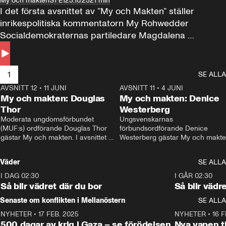
My och makten
S1 E1
23.10.25
21 min
I det första avsnittet av ”My och Makten” ställer 
inrikespolitiska kommentatorn My Rohwedder 
Socialdemokraternas partiledare Magdalena 
Andersson till svars.
1
SE ALLA
AVSNITT 12
•
11 JUNI
26:27
AVSNITT 11
•
4 JUNI
2
My och makten: Douglas
My och makten: Denice
Thor
Westerberg
Moderata ungdomsförbundet 
Ungsvenskarnas 
(MUF:s) ordförande Douglas Thor 
förbundsordförande Denice 
gästar My och makten. I avsnittet 
Westerberg gästar My och makten.
diskuteras tonårsutvisningarna och 
avsnittet diskuteras migrationsfrå
hur Moderaterna ska locka väljare till 
och hur SD ska locka kvinnliga 
Väder
SE ALLA
valet i höst. 
väljare. 
I DAG 02:30
1:06
I GÅR 02:30
Så blir vädret där du bor
Så blir vädr
Senaste om konflikten i Mellanöstern
SE ALLA
NYHETER
•
17 FEB. 2025
0:45
NYHETER
•
16 F
500 dagar av krig i Gaza – se förödelsen
Nya vapen ti