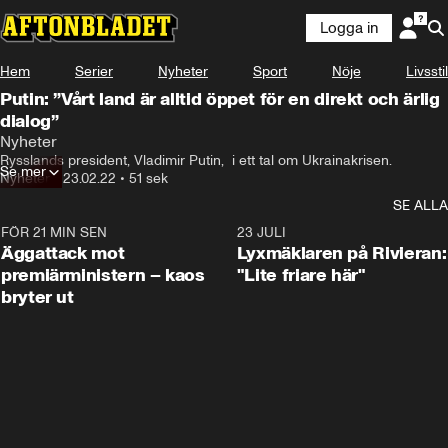
Logga in
Hem
Serier
Nyheter
Sport
Nöje
Livsstil
Putin: ”Vårt land är alltid öppet för en direkt och ärlig
dialog”
Nyheter
Rysslands president, Vladimir Putin,  i ett tal om Ukrainakrisen.
Se mer
Nyheter
•
23.02.22
•
51 sek
SE ALLA
FÖR 21 MIN SEN
0:37
23 JULI
Äggattack mot
Lyxmäklaren på Rivieran:
premiärministern – kaos
"Lite friare här"
bryter ut