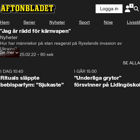
Logga in
Hem
Serier
Nyheter
Sport
Nöje
Livsstil
"Jag är rädd för kärnvapen"
Nyheter
Hur har människor på stan reagerat på Rysslands invasion av 
Ukraina?
Se mer
Nyheter
•
25.02.22
•
80 sek
SE ALLA
I DAG 10:40
1:01
I GÅR 15:00
Rituals släppte
”Underliga grytor"
bebisparfym: ”Sjukaste”
försvinner på Lidingösko