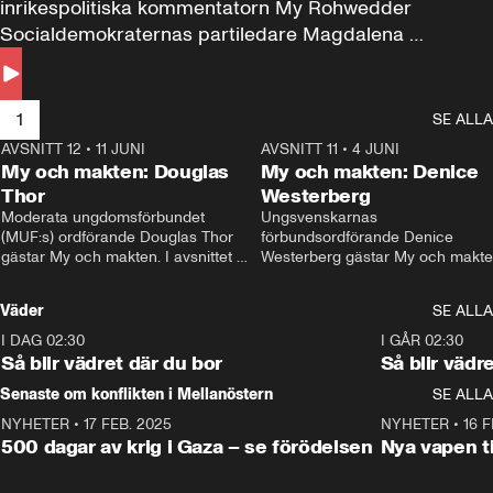
inrikespolitiska kommentatorn My Rohwedder 
Socialdemokraternas partiledare Magdalena 
Andersson till svars.
1
SE ALLA
AVSNITT 12
•
11 JUNI
26:27
AVSNITT 11
•
4 JUNI
2
My och makten: Douglas
My och makten: Denice
Thor
Westerberg
Moderata ungdomsförbundet 
Ungsvenskarnas 
(MUF:s) ordförande Douglas Thor 
förbundsordförande Denice 
gästar My och makten. I avsnittet 
Westerberg gästar My och makten.
diskuteras tonårsutvisningarna och 
avsnittet diskuteras migrationsfrå
hur Moderaterna ska locka väljare till 
och hur SD ska locka kvinnliga 
Väder
SE ALLA
valet i höst. 
väljare. 
I DAG 02:30
1:06
I GÅR 02:30
Så blir vädret där du bor
Så blir vädr
Senaste om konflikten i Mellanöstern
SE ALLA
NYHETER
•
17 FEB. 2025
0:45
NYHETER
•
16 F
500 dagar av krig i Gaza – se förödelsen
Nya vapen ti