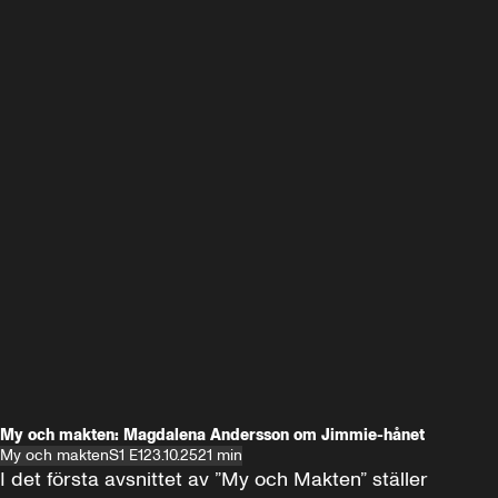
My och makten: Magdalena Andersson om Jimmie-hånet
My och makten
S1 E1
23.10.25
21 min
I det första avsnittet av ”My och Makten” ställer 