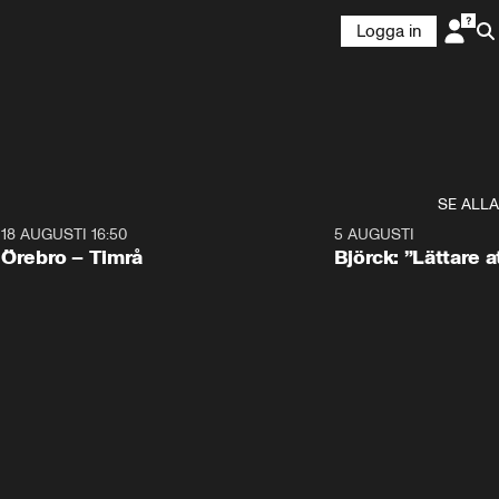
Logga in
SE ALLA
18 AUGUSTI 16:50
5 AUGUSTI
Plus
Örebro – Timrå
Björck: ”Lättare a