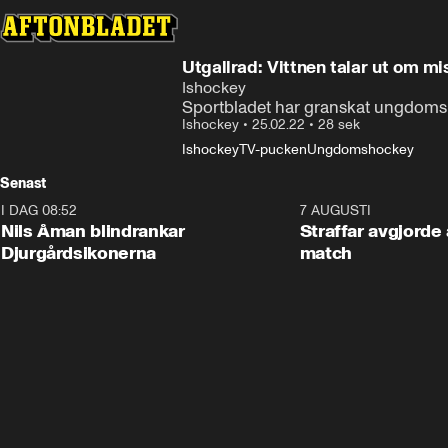
Utgallrad: Vittnen talar ut om m
Ishockey
Sportbladet har granskat ungdom
Ishockey
•
25.02.22
•
28 sek
Ishockey
TV-pucken
Ungdomshockey
Senast
I DAG 08:52
1:08
7 AUGUSTI
Nils Åman blindrankar
Straffar avgjorde 
Djurgårdsikonerna
match