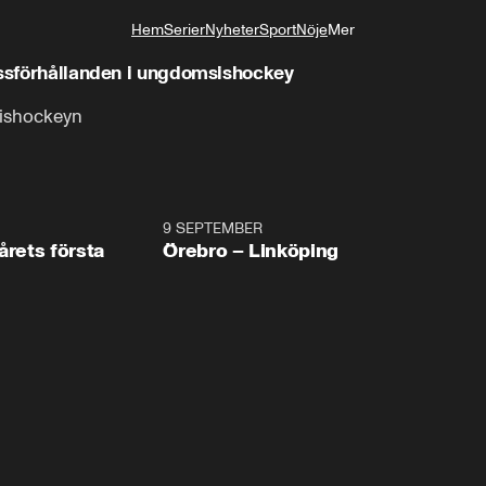
Hem
Serier
Nyheter
Sport
Nöje
Mer
Livsstil
issförhållanden i ungdomsishockey
sishockeyn
2:19
9 SEPTEMBER
Plus
årets första
Örebro – Linköping