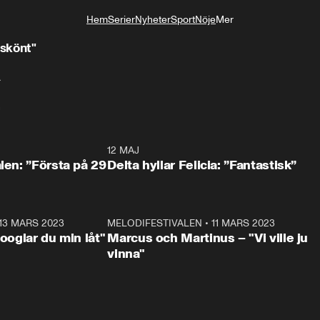
Hem
Serier
Nyheter
Sport
Nöje
Mer
Livsstil
 skönt"
.
n
0:59
12 MAJ
0:5
alen: ”Första på 29
Delta hyllar Felicia: ”Fantastisk”
13 MARS 2023
0:56
MELODIFESTIVALEN
•
11 MARS 2023
1:1
Googlar du min låt"
Marcus och Martinus – "Vi ville ju
vinna"