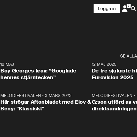
Logga in
SE ALLA
6
12 MAJ
0:40
12 MAJ 2025
Boy Georges krav: ”Googlade
De tre sjukaste b
hennes stjärntecken”
Eurovision 2025
6
MELODIFESTIVALEN
•
3 MARS 2023
1:46
MELODIFESTIVALEN
•
Här strögar Aftonbladet med Elov &
G:son utförd av va
Beny: "Klassiskt"
direktsändningen