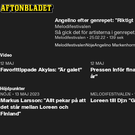
Angelino efter genrepet: "Riktigt
Melodifestivalen
Så gick det för artisterna i genrepet
Melodifestivalen
•
25.02.22
•
139 sek
Melodifestivalen
Nöje
Angelino Markenhor
Video
12 MAJ
1:04
12 MAJ
Favorittippade Akylas: ”Är galet”
Pressen inför fin
år”
Höjdpunkter
NÖJE
•
13 MAJ 2023
18:32
MELODIFESTIVALEN
•
Markus Larsson: "Allt pekar på att
Loreen till Dj:n "
det står mellan Loreen och
Finland"