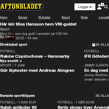
Logga in
Hem
Serier
Nyheter
Sport
Nöje
Livsstil
Här kör Moa Hansson hem VM-guldet
Sport
Moa Hansson tog guld i sprinten på U32-Vm
Se mer
Sport
•
26.02.22
•
54 sek
Direktsänd sport
SE ALLA
FOTBOLL
FOTBOLL
LIVE
Plus
Plus
Raków Częstochowa – Hammarby
IFK Götebor
Nya avsnitt →
SPORT
•
7 JUNI
16:36
JIMMY HJÄRTA
Gör löptester med Andreas Almgren
En dag med 
Jimmy Wixtröm 
under debuten i
Senaste sportklippen
SE ALLA
FOTBOLL
•
I DAG 12:41
0:42
FOTBOLL
•
I GÅR 20:36
Salah anländer till
Betis vinner över Arsena