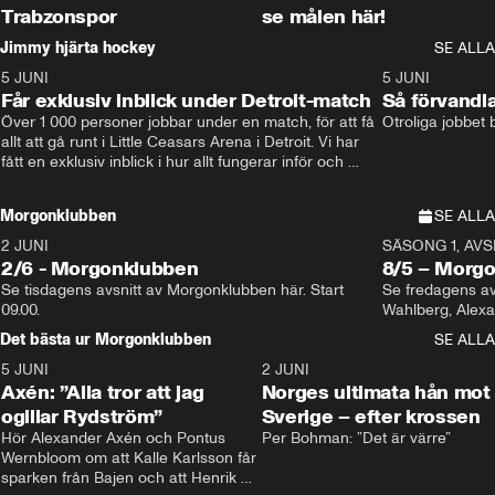
Trabzonspor
se målen här!
Jimmy hjärta hockey
SE ALLA
5 JUNI
11:14
5 JUNI
Får exklusiv inblick under Detroit-match
Så förvandl
Över 1 000 personer jobbar under en match, för att få 
Otroliga jobbet
allt att gå runt i Little Ceasars Arena i Detroit. Vi har 
fått en exklusiv inblick i hur allt fungerar inför och 
under match i världens bästa hockeyliga
Morgonklubben
SE ALLA
2 JUNI
SÄSONG 1, AVSN
2/6 - Morgonklubben
8/5 – Morg
Se tisdagens avsnitt av Morgonklubben här. Start 
Se fredagens av
09.00. 
Det bästa ur Morgonklubben
SE ALLA
5 JUNI
0:44
2 JUNI
Axén: ”Alla tror att jag
Norges ultimata hån mot
ogillar Rydström”
Sverige – efter krossen
Hör Alexander Axén och Pontus 
Per Bohman: ”Det är värre”
Wernbloom om att Kalle Karlsson får 
sparken från Bajen och att Henrik 