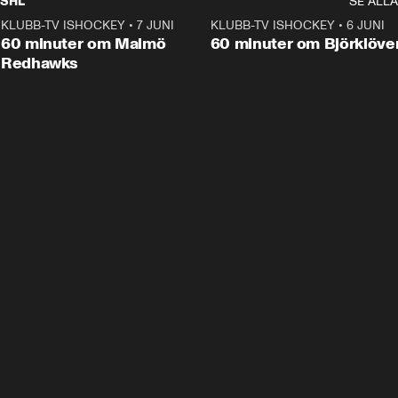
SHL
SE ALLA
KLUBB-TV ISHOCKEY
•
7 JUNI
1:02:53
KLUBB-TV ISHOCKEY
•
6 JUNI
1:0
Plus
60 minuter om Malmö
60 minuter om Björklöve
Redhawks