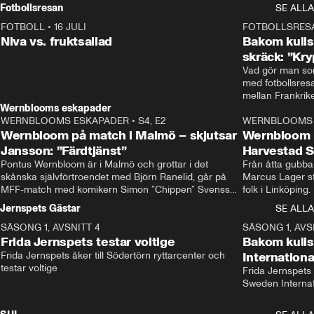
Rydström tar över
Fotbollsresan
SE ALLA
FOTBOLL
•
16 JULI
0:44
FOTBOLLSRES
Niva vs. fruktsallad
Bakom kulis
skräck: ”Kry
Vad gör man som
med fotbollsres
Wernblooms eskapader
WERNBLOOMS ESKAPADER
•
S4, E2
38:23
WERNBLOOMS 
Wernbloom på match i Malmö – skjutsar
Wernbloom 
Jansson: ”Färdtjänst”
Harvestad 
Pontus Wernbloom är i Malmö och grottar i det 
Från åtta gubbar 
skånska självförtroendet med Björn Ranelid, går på 
Marcus Lager sta
MFF-match med komikern Simon ”Chippen” Svensson 
folk i Linköping
och hjälper skadade stjärnbacken Pontus Jansson 
och Wernbloom kl
Jernspets Gästar
SE ALLA
hem. 
SÄSONG 1, AVSNITT 4
13:37
SÄSONG 1, AVS
Frida Jernspets testar voltige
Bakom kuli
Frida Jernspets åker till Södertörn ryttarcenter och 
Internation
testar voltige
Frida Jernspets 
Sweden Interna