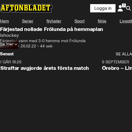
Logga in
Hem
Serier
Nyheter
Sport
Nöje
Livsstil
Färjestad nollade Frölunda på hemmaplan
Ishockey
Färjestad vann med 3-0 hemma mot Frölunda
Se mer
Ishockey
•
26.02.22
•
44 sek
Senast
SE ALLA
I GÅR 18:26
2:19
9 SEPTEMBER
Plus
Straffar avgjorde årets första match
Örebro – Li