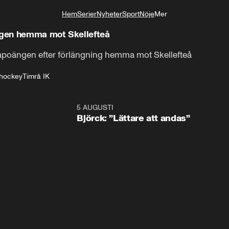
Hem
Serier
Nyheter
Sport
Nöje
Mer
Livsstil
ngen hemma mot Skellefteå
xtrapoängen efter förlängning hemma mot Skellefteå
shockey
Timrå IK
5 AUGUSTI
2:0
Björck: ”Lättare att andas”