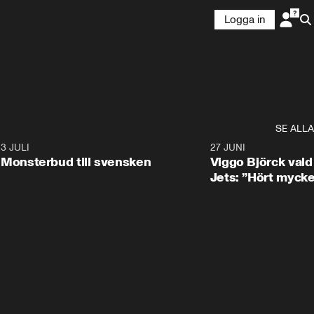
Logga in
SE ALLA
8
3 JULI
0:30
27 JUNI
Monsterbud till svensken
Viggo Björck val
Jets: ”Hört mycke