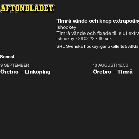
Timrå vände och knep extrapoä
Ishockey
Timrå vände och fixade till slut e
Ishockey
•
26.02.22
•
69 sek
SHL Svenska hockeyligan
Skellefteå AIK
I
Senast
9 SEPTEMBER
18 AUGUSTI 16:50
Plus
Plus
Örebro – Linköping
Örebro – Timrå