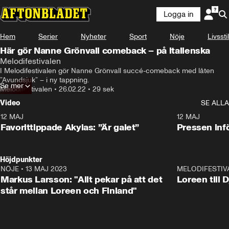
Logga in
Hem
Serier
Nyheter
Sport
Nöje
Livsstil
Här gör Nanne Grönvall comeback – på italienska
Melodifestivalen
I Melodifestivalen gör Nanne Grönvall succé-comeback med låten 
”Avundsjuk” – i ny tappning.
Se mer
Melodifestivalen
•
26.02.22
•
29 sek
Video
SE ALLA
12 MAJ
1:04
12 MAJ
Favorittippade Akylas: ”Är galet”
Pressen infö
Höjdpunkter
NÖJE
•
13 MAJ 2023
18:32
MELODIFESTIV
Markus Larsson: "Allt pekar på att det
Loreen till 
står mellan Loreen och Finland"