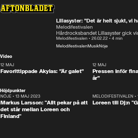
Lillasyster: ”Det är helt sjukt, vi
Melodifestivalen
Hårdrocksbandet Lillasyster gick vid
Melodifestivalen
•
26.02.22
•
4 min
Melodifestivalen
Musik
Nöje
Video
12 MAJ
1:04
12 MAJ
Favorittippade Akylas: ”Är galet”
Pressen inför fin
år”
Höjdpunkter
NÖJE
•
13 MAJ 2023
18:32
MELODIFESTIVALEN
•
Markus Larsson: "Allt pekar på att
Loreen till Dj:n "
det står mellan Loreen och
Finland"