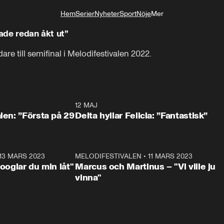
Hem
Serier
Nyheter
Sport
Nöje
Mer
Livsstil
 hade redan åkt ut”
are till semifinal i Melodifestivalen 2022.
0:59
12 MAJ
0:5
alen: ”Första på 29
Delta hyllar Felicia: ”Fantastisk”
13 MARS 2023
0:56
MELODIFESTIVALEN
•
11 MARS 2023
1:1
Googlar du min låt"
Marcus och Martinus – "Vi ville ju
vinna"