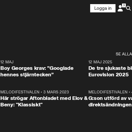
Logga in
SE ALLA
6
12 MAJ
0:40
12 MAJ 2025
Boy Georges krav: ”Googlade
De tre sjukaste b
hennes stjärntecken”
Eurovision 2025
6
MELODIFESTIVALEN
•
3 MARS 2023
1:46
MELODIFESTIVALEN
•
Här strögar Aftonbladet med Elov &
G:son utförd av va
Beny: "Klassiskt"
direktsändningen