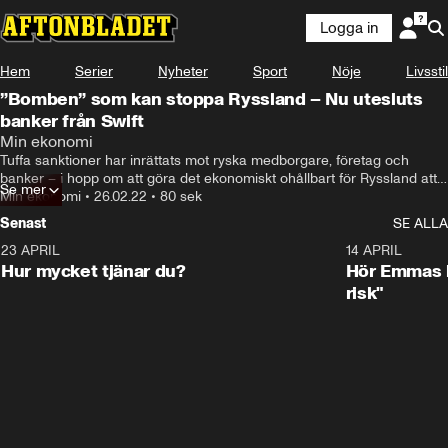
Logga in
Hem
Serier
Nyheter
Sport
Nöje
Livsstil
”Bomben” som kan stoppa Ryssland – Nu utesluts
banker från Swift
Min ekonomi
Tuffa sanktioner har inrättats mot ryska medborgare, företag och 
banker – i hopp om att göra det ekonomiskt ohållbart för Ryssland att 
Se mer
fortsätta strida. Nu slår det hårdare mot landet. Under lördagen har EU, 
Min ekonomi
•
26.02.22
•
80 sek
USA och Storbritannien kommit överens om att vissa ryska banker 
Senast
SE ALLA
utesluts från det internationella banksystemet Swift.
23 APRIL
1:08
14 APRIL
Hur mycket tjänar du?
Hör Emmas bä
risk"