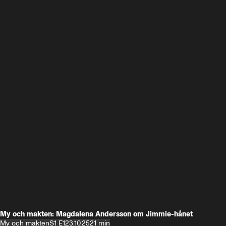
My och makten: Magdalena Andersson om Jimmie-hånet
My och makten
S1 E1
23.10.25
21 min