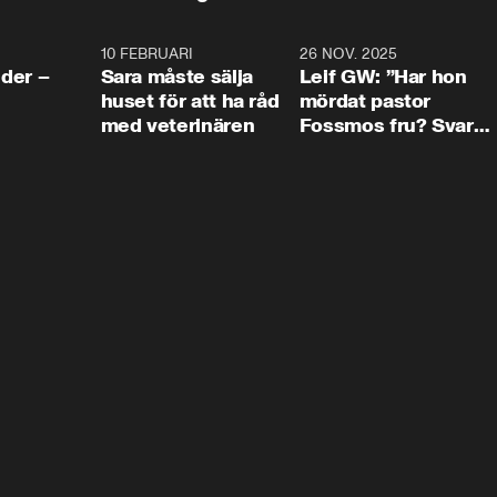
4:24
10 FEBRUARI
4:13
26 NOV. 2025
8:1
der –
Sara måste sälja
Leif GW: ”Har hon
huset för att ha råd
mördat pastor
med veterinären
Fossmos fru? Svar
nej.”