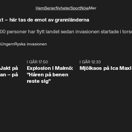
Hem
Serier
Nyheter
Sport
Nöje
Mer
Livsstil
kt – här tas de emot av grannländerna
 personer har flytt landet sedan invasionen startade i tors
n
Ungern
Ryska invasionen
0:33
I GÅR 17:50
1:10
I GÅR 12:33
0:2
 Jakt på
Explosion i Malmö:
Mjölkaos på Ica Maxi
an – på
”Håren på benen
reste sig”