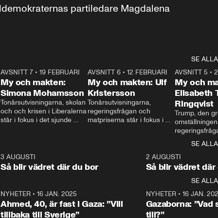
aldemokraternas partiledare Magdalena 
SE ALLA
7
AVSNITT 7
•
19 FEBRUARI
24:30
AVSNITT 6
•
12 FEBRUARI
27:30
AVSNITT 5
•
My och makten:
My och makten: Ulf
My och ma
Simona Mohamsson
Kristersson
Elisabeth
 
Tonårsutvisningarna, skolan 
Tonårsutvisningarna, 
Ringqvist
och och krisen i Liberalerna 
regeringsfrågan och 
Trump, den gr
står i fokus i det sjunde 
matpriserna står i fokus i 
omställningen
avsnittet av ”My och 
det sjätte avsnittet av ”My 
regeringsfråga
makten”. Se när 
och makten”. Se när 
centrum i det 
SE ALLA
Aftonbladets inrikespolitiska 
Aftonbladets inrikespolitiska 
avsnittet av ”
kommentator My 
kommentator My 
6
3 AUGUSTI
1:06
2 AUGUSTI
Makten”. Se nä
Rohwedder ställer 
Rohwedder ställer 
Så blir vädret där du bor
Så blir vädret där
Aftonbladets in
utbildnings- och 
statsminister Ulf Kristersson 
kommentator 
SE ALLA
integrationsminister Simona 
till svars.
Rohwedder stäl
Mohamsson till svars.
Centerpartiets
2
NYHETER
•
16 JAN. 2025
1:01
NYHETER
•
16 JAN. 20
Thand Ring till
Ahmed, 40, är fast i Gaza: ”Vill
Gazaborna: ”Vad s
tillbaka till Sverige”
till?”