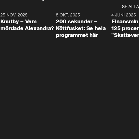
SE ALLA
3
25 NOV. 2025
31:05
8 OKT. 2025
4:29
4 JUNI 2025
Knutby – Vem
200 sekunder –
Finansmin
mördade Alexandra?
Köttfusket: Se hela
125 procent
programmet här
"Skattever
viktig uppg