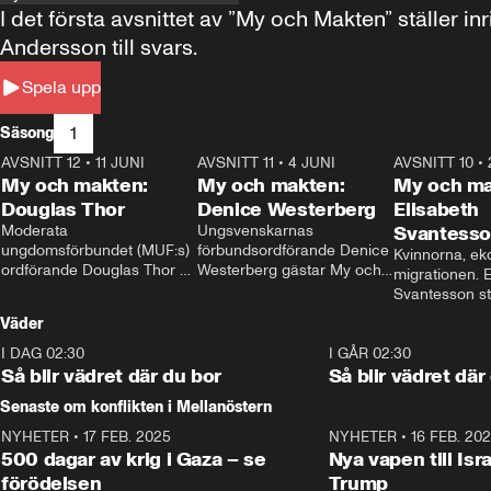
I det första avsnittet av ”My och Makten” ställe
Andersson till svars.
Spela upp
1
Säsong
AVSNITT 12
•
11 JUNI
26:27
AVSNITT 11
•
4 JUNI
23:40
AVSNITT 10
•
My och makten:
My och makten:
My och ma
Douglas Thor
Denice Westerberg
Elisabeth
Moderata 
Ungsvenskarnas 
Svantess
ungdomsförbundet (MUF:s) 
förbundsordförande Denice 
Kvinnorna, ek
ordförande Douglas Thor 
Westerberg gästar My och 
migrationen. E
gästar My och makten. I 
makten. I avsnittet 
Svantesson stäl
avsnittet diskuteras 
diskuteras migrationsfrågan 
när finansmini
Väder
tonårsutvisningarna och hur 
och hur SD ska locka 
Moderaterna ska locka 
kvinnliga väljare. 
I DAG 02:30
1:06
I GÅR 02:30
väljare till valet i höst. 
Så blir vädret där du bor
Så blir vädret där
Senaste om konflikten i Mellanöstern
NYHETER
•
17 FEB. 2025
0:45
NYHETER
•
16 FEB. 20
500 dagar av krig i Gaza – se
Nya vapen till Isr
förödelsen
Trump