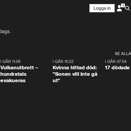
Logga in
dags.
SE ALLA
4
I GÅR 11:08
0:27
I GÅR 10:22
1:12
I GÅR 07:04
Vulkanutbrott –
Kvinna hittad död:
17 dödade 
hundratals
”Sonen vill inte gå
evakueras
ut”