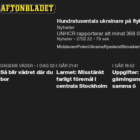
Hundratusentals ukrainare på fly
Nyheter
UNHCR rapporterar att minst 368 000
Nyheter
•
27.02.22
•
79 sek
Moldavien
Polen
Ukraina
Ryssland
Slovakie
DAGENS VÄDER
•
I DAG 02:30
1:06
I GÅR 21:41
0:35
I GÅR 18:52
Så blir vädret där du
Larmet: Misstänkt
Uppgifter:
bor
farligt föremål i
gärningsm
centrala Stockholm
samma ö