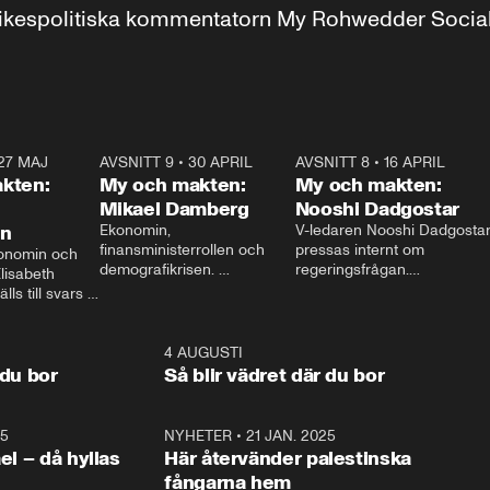
r inrikespolitiska kommentatorn My Rohwedder Soci
27 MAJ
3:51
AVSNITT 9
•
30 APRIL
24:00
AVSNITT 8
•
16 APRIL
25:1
kten:
My och makten:
My och makten:
Mikael Damberg
Nooshi Dadgostar
on
Ekonomin, 
V-ledaren Nooshi Dadgostar
finansministerrollen och 
pressas internt om 
onomin och 
demografikrisen. 
regeringsfrågan.

lisabeth 
Oppositionen ställs till svars 
I Aftonbladets 
ls till svars 
när Socialdemokraternas 
partiledarutfrågning ”My 
stern gästar 
Mikael Damberg gästar My 
och Makten” sätter hon ner 
My och Makten. 
och Makten. 
foten mot kritikerna:

1:06
4 AUGUSTI
1:0
– Vi ställer upp i val. Ska vi 
 du bor
Så blir vädret där du bor
vara med så sitter vi förstås 
25
1:22
NYHETER
•
21 JAN. 2025
0:5
ael – då hyllas
Här återvänder palestinska
fångarna hem