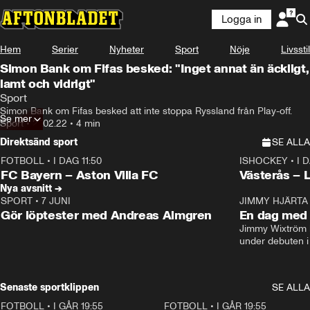
Logga in
Hem
Serier
Nyheter
Sport
Nöje
Livsstil
Simon Bank om Fifas besked: "Inget annat än äckligt,
lamt och vidrigt"
Sport
Simon Bank om Fifas besked att inte stoppa Ryssland från Play-off.
Se mer
Sport
•
27.02.22
•
4 min
Direktsänd sport
SE ALLA
FOTBOLL
•
I DAG 11:50
ISHOCKEY
•
I 
Plus
Plus
FC Bayern – Aston Villa FC
Västerås – 
Nya avsnitt →
SPORT
•
7 JUNI
16:36
JIMMY HJÄRTA
Gör löptester med Andreas Almgren
En dag med 
Jimmy Wixtröm 
under debuten i
Senaste sportklippen
SE ALLA
FOTBOLL
•
I GÅR 19:55
0:29
FOTBOLL
•
I GÅR 19:55