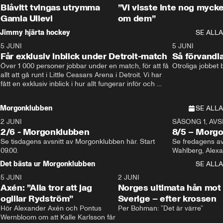
Blåvitt tvingas utrymma
”Vi visste inte nog mycke
Gamla Ullevi
om dem”
Jimmy hjärta hockey
SE ALLA
5 JUNI
11:14
5 JUNI
Får exklusiv inblick under Detroit-match
Så förvandl
Över 1 000 personer jobbar under en match, för att få 
Otroliga jobbet
allt att gå runt i Little Ceasars Arena i Detroit. Vi har 
fått en exklusiv inblick i hur allt fungerar inför och 
under match i världens bästa hockeyliga
Morgonklubben
SE ALLA
2 JUNI
SÄSONG 1, AVSN
2/6 - Morgonklubben
8/5 – Morg
Se tisdagens avsnitt av Morgonklubben här. Start 
Se fredagens av
09.00. 
Det bästa ur Morgonklubben
SE ALLA
5 JUNI
0:44
2 JUNI
Axén: ”Alla tror att jag
Norges ultimata hån mot
ogillar Rydström”
Sverige – efter krossen
Hör Alexander Axén och Pontus 
Per Bohman: ”Det är värre”
Wernbloom om att Kalle Karlsson får 