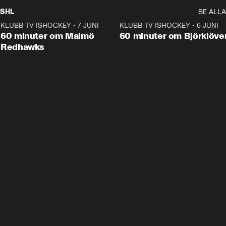
SHL
SE ALLA
KLUBB-TV ISHOCKEY
•
7 JUNI
1:02:53
KLUBB-TV ISHOCKEY
•
6 JUNI
1:0
Plus
60 minuter om Malmö
60 minuter om Björklöve
Redhawks