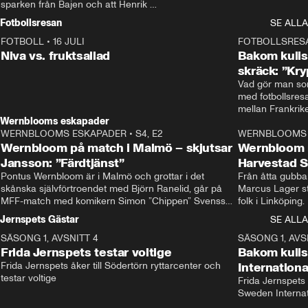
sparken från Bajen och att Henrik 
Rydström tar över
Fotbollsresan
SE ALLA
FOTBOLL
•
16 JULI
0:44
FOTBOLLSRES
Niva vs. fruktsallad
Bakom kulis
skräck: ”Kry
Vad gör man som
med fotbollsres
Wernblooms eskapader
WERNBLOOMS ESKAPADER
•
S4, E2
38:23
WERNBLOOMS 
Wernbloom på match i Malmö – skjutsar
Wernbloom 
Jansson: ”Färdtjänst”
Harvestad 
Pontus Wernbloom är i Malmö och grottar i det 
Från åtta gubbar 
skånska självförtroendet med Björn Ranelid, går på 
Marcus Lager sta
MFF-match med komikern Simon ”Chippen” Svensson 
folk i Linköping
och hjälper skadade stjärnbacken Pontus Jansson 
och Wernbloom kl
Jernspets Gästar
SE ALLA
hem. 
SÄSONG 1, AVSNITT 4
13:37
SÄSONG 1, AVS
Frida Jernspets testar voltige
Bakom kuli
Frida Jernspets åker till Södertörn ryttarcenter och 
Internation
testar voltige
Frida Jernspets 
Sweden Interna