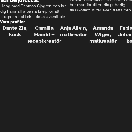
Sandefjordssås
hur man får till en riktigt härlig 
Häng med Thomas Sjögren och lär 
fläskkotlett. Vi får även träffa den 
dig hans allra bästa knep för att 
före detta schlagerkungen Fredrik
tillaga en hel fisk. I detta avsnitt blir 
som lämnat stan och sadlat om till
Våra profiler
de helstekt rödtunga med 
grisbonde på Gotland.
sandefjordssås och en magisk sallad 
Dante Zia,
Camilla
Anja Allvin,
Amanda
Fabia
på pepparrot och äpple.
kock
Hamid –
matkreatör
Wiger,
Joha
receptkreatör
matkreatör
k