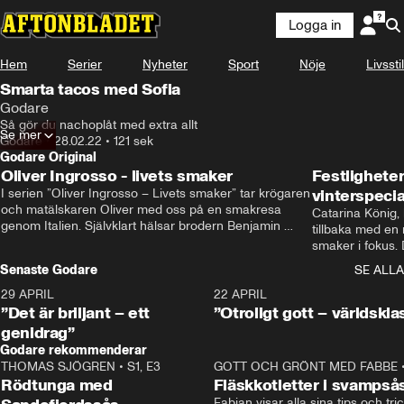
Logga in
Hem
Serier
Nyheter
Sport
Nöje
Livsstil
Smarta tacos med Sofia
Godare
Så gör du nachoplåt med extra allt
Se mer
Godare
•
28.02.22
•
121 sek
Godare Original
Oliver Ingrosso - livets smaker
Festlighete
I serien ”Oliver Ingrosso – Livets smaker” tar krögaren 
vinterspecia
och matälskaren Oliver med oss på en smakresa 
Catarina König, 
genom Italien. Självklart hälsar brodern Benjamin 
tillbaka med en
Ingrosso på i Rom.
smaker i fokus. D
julfavoriter och 
Senaste Godare
SE ALLA
succé.
29 APRIL
0:50
22 APRIL
”Det är briljant – ett
”Otroligt gott – världskla
genidrag”
Godare rekommenderar
THOMAS SJÖGREN
•
S1, E3
13:56
GOTT OCH GRÖNT MED FABBE
Rödtunga med
Fläskkotletter i svampså
Fabian visar alla sina tips och tric