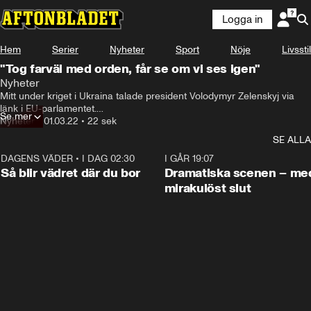
Logga in
Hem
Serier
Nyheter
Sport
Nöje
Livsstil
"Tog farväl med orden, får se om vi ses igen"
Nyheter
Mitt under kriget i Ukraina talade president Volodymyr Zelenskyj via 
länk i EU-parlamentet.

Se mer
Nyheter
•
01.03.22
•
22 sek
Där möttes han av stående ovationer och blågula flaggor. Sedan 
SE ALLA
meddelade han att alla ukrainska torg ska döpas om till ”frihetstorget”.

DAGENS VÄDER
•
I DAG 02:30
1:06
I GÅR 19:07
– Ingen kommer att knäcka oss. Vi är starka. Vi är ukrainare, säger 
Så blir vädret där du bor
Dramatiska scenen – me
Zelenskyj.
mirakulöst slut