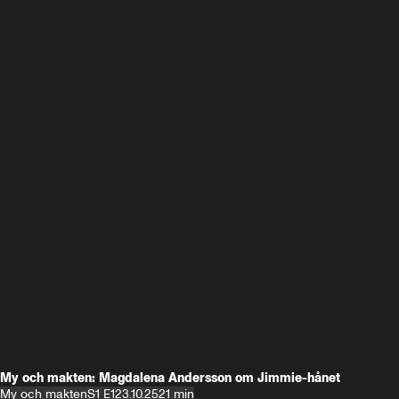
My och makten: Magdalena Andersson om Jimmie-hånet
My och makten
S1 E1
23.10.25
21 min