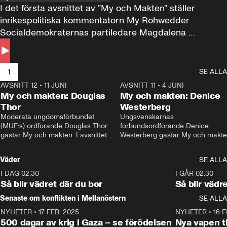
I det första avsnittet av ”My och Makten” ställer 
inrikespolitiska kommentatorn My Rohwedder 
Socialdemokraternas partiledare Magdalena 
Andersson till svars.
1
SE ALLA
AVSNITT 12
•
11 JUNI
26:27
AVSNITT 11
•
4 JUNI
2
My och makten: Douglas
My och makten: Denice
Thor
Westerberg
Moderata ungdomsförbundet 
Ungsvenskarnas 
(MUF:s) ordförande Douglas Thor 
förbundsordförande Denice 
gästar My och makten. I avsnittet 
Westerberg gästar My och makten.
diskuteras tonårsutvisningarna och 
avsnittet diskuteras migrationsfrå
hur Moderaterna ska locka väljare till 
och hur SD ska locka kvinnliga 
Väder
SE ALLA
valet i höst. 
väljare. 
I DAG 02:30
1:06
I GÅR 02:30
Så blir vädret där du bor
Så blir vädr
Senaste om konflikten i Mellanöstern
SE ALLA
NYHETER
•
17 FEB. 2025
0:45
NYHETER
•
16 F
500 dagar av krig i Gaza – se förödelsen
Nya vapen ti