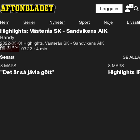
Logga in
Hem
Serier
Nyheter
Sport
Nöje
Livsstil
Highlights: Västerås SK - Sandvikens AIK
Bandy
2022-03-01 Highlights: Västerås SK - Sandvikens AIK
Se mer
Bandy
•
01.03.22
•
4 min
Senast
SE ALLA
8 MARS
0:34
8 MARS
"Det är så jävla gött"
Highlights I