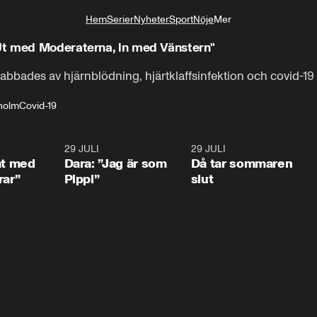
Hem
Serier
Nyheter
Sport
Nöje
Mer
Livsstil
Ut med Moderaterna, in med Vänstern"
bbades av hjärnblödning, hjärtklaffsinfektion och covid-19 
holm
Covid-19
1:02
29 JULI
0:41
29 JULI
0:3
at med
Dara: ”Jag är som
Då tar sommaren
rar”
Pippi”
slut