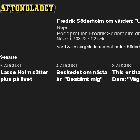
Fredrik Söderholm om vården: "
Nöje
Poddprofilen Fredrik Söderholm dra
Nöje
•
02.03.22
•
112 sek
Vård & omsorg
Moderaterna
Fredrik Söder
Senaste
6 AUGUSTI
1:04
4 AUGUSTI
0:24
3 AUGUSTI
Lasse Holm sätter
Beskedet om nästa
This or th
plus på livet
år: ”Bestämt mig”
Dara: ”Väg