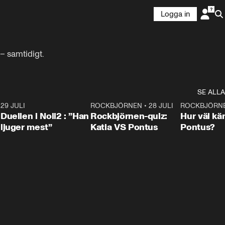
Logga in
– samtidigt.
SE ALLA
9
29 JULI
0:47
ROCKBJÖRNEN
•
28 JULI
0:15
ROCKBJÖRN
Duellen i Noll2 : ”Han
Rockbjörnen-quiz:
Hur väl kä
ljuger mest”
Katia VS Pontus
Pontus?