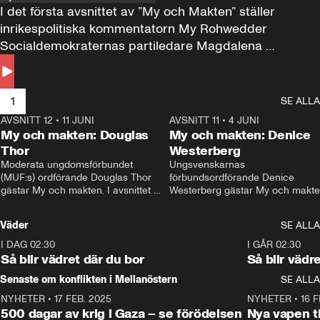
I det första avsnittet av ”My och Makten” ställer 
inrikespolitiska kommentatorn My Rohwedder 
Socialdemokraternas partiledare Magdalena 
Andersson till svars.
1
SE ALLA
AVSNITT 12
•
11 JUNI
26:27
AVSNITT 11
•
4 JUNI
2
My och makten: Douglas
My och makten: Denice
Thor
Westerberg
Moderata ungdomsförbundet 
Ungsvenskarnas 
(MUF:s) ordförande Douglas Thor 
förbundsordförande Denice 
gästar My och makten. I avsnittet 
Westerberg gästar My och makten.
diskuteras tonårsutvisningarna och 
avsnittet diskuteras migrationsfrå
hur Moderaterna ska locka väljare till 
och hur SD ska locka kvinnliga 
Väder
SE ALLA
valet i höst. 
väljare. 
I DAG 02:30
1:06
I GÅR 02:30
Så blir vädret där du bor
Så blir vädr
Senaste om konflikten i Mellanöstern
SE ALLA
NYHETER
•
17 FEB. 2025
0:45
NYHETER
•
16 F
500 dagar av krig i Gaza – se förödelsen
Nya vapen ti