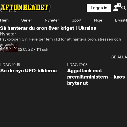
Logga in
Hem
Serier
Nyheter
Sport
Nöje
Livsstil
Så hanterar du oron över kriget i Ukraina
Nyheter
Psykologen Siri Helle ger fem råd för att hantera oron, stressen och 
ångesten.
Se mer
Nyheter
•
02.03.22
•
111 sek
SE ALLA
I DAG 19:15
0:36
I DAG 17:08
Se de nya UFO-bilderna
Äggattack mot
premiärministern – kaos
bryter ut