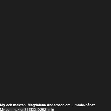
My och makten: Magdalena Andersson om Jimmie-hånet
My och makten
S1 E1
23.10.25
21 min