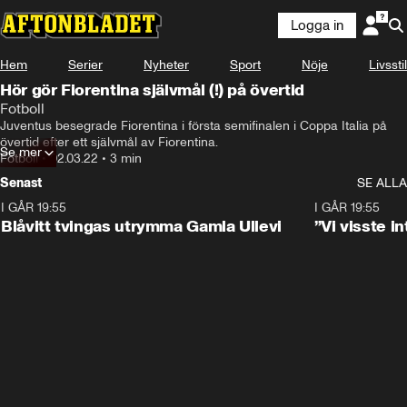
Logga in
Hem
Serier
Nyheter
Sport
Nöje
Livsstil
Hör gör Fiorentina självmål (!) på övertid
Fotboll
Juventus besegrade Fiorentina i första semifinalen i Coppa Italia på 
övertid efter ett självmål av Fiorentina.
Se mer
Fotboll
•
02.03.22
•
3 min
Senast
SE ALLA
I GÅR 19:55
0:29
I GÅR 19:55
Blåvitt tvingas utrymma Gamla Ullevi
”Vi visste 