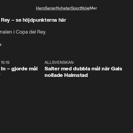
Hem
Serier
Nyheter
Sport
Nöje
Mer
Livsstil
el Rey – se höjdpunkterna här
inalen i Copa del Rey.
a
KOMME
 16:19
2:38
ALLSVENSKAN
23 AUGUST
 in – gjorde mål
Salter med dubbla mål när Gais
r
nollade Halmstad