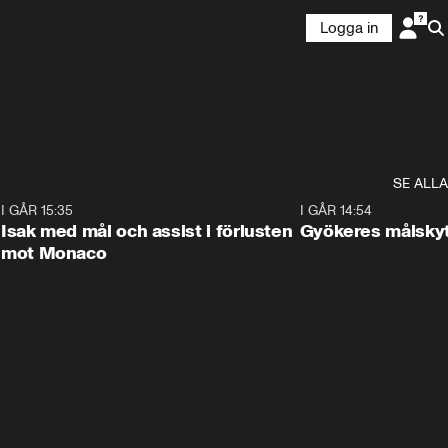
Logga in
SE ALLA
R
I GÅR 15:35
1:58
I GÅR 14:54
I
Isak med mål och assist i förlusten
Gyökeres målsky
mot Monaco