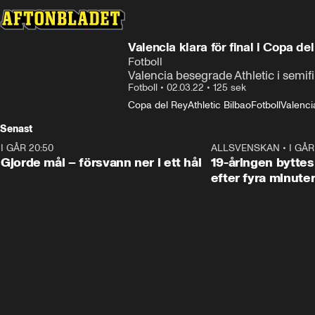
Valencia klara för final i Copa d
Fotboll
Valencia besegrade Athletic i semif
Fotboll
•
02.03.22
•
125 sek
Copa del Rey
Athletic Bilbao
Fotboll
Valenci
Senast
I GÅR 20:50
0:31
ALLSVENSKAN
•
I GÅR
Gjorde mål – försvann ner i ett hål
19-åringen byttes
efter fyra minute