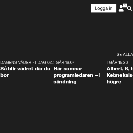
Logga in
SE ALLA
6
DAGENS VÄDER
•
I DAG 02:30
1:06
I GÅR 19:07
0:45
I GÅR 15:23
Så blir vädret där du
Här somnar
Albert, 8,
bor
programledaren – i
Kebnekaise
sändning
högre