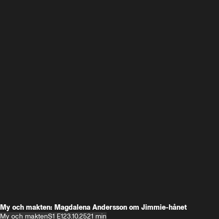
My och makten: Magdalena Andersson om Jimmie-hånet
My och makten
S1 E1
23.10.25
21 min