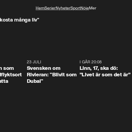
Hem
Serier
Nyheter
Sport
Nöje
Mer
Livsstil
kosta många liv"
1:24
23 JULI
1:42
I GÅR 20:08
4:3
n som
Svensken om
Linn, 17, ska dö:
llflyktsort
Rivieran: "Blivit som
”Livet är som det är”
atta
Dubai"