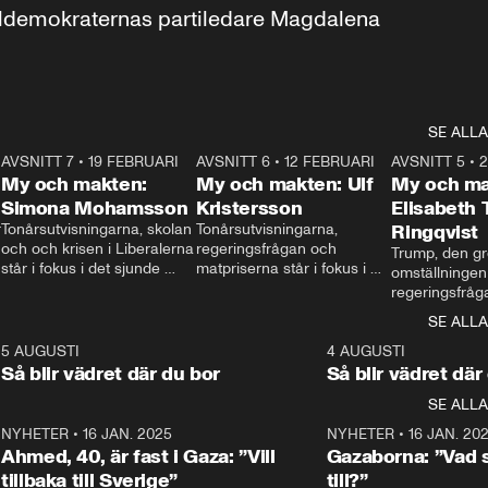
aldemokraternas partiledare Magdalena 
SE ALLA
7
AVSNITT 7
•
19 FEBRUARI
24:30
AVSNITT 6
•
12 FEBRUARI
27:30
AVSNITT 5
•
My och makten:
My och makten: Ulf
My och ma
Simona Mohamsson
Kristersson
Elisabeth
 
Tonårsutvisningarna, skolan 
Tonårsutvisningarna, 
Ringqvist
och och krisen i Liberalerna 
regeringsfrågan och 
Trump, den gr
står i fokus i det sjunde 
matpriserna står i fokus i 
omställningen
avsnittet av ”My och 
det sjätte avsnittet av ”My 
regeringsfråga
makten”. Se när 
och makten”. Se när 
centrum i det 
SE ALLA
Aftonbladets inrikespolitiska 
Aftonbladets inrikespolitiska 
avsnittet av ”
kommentator My 
kommentator My 
6
5 AUGUSTI
1:06
4 AUGUSTI
Makten”. Se nä
Rohwedder ställer 
Rohwedder ställer 
Så blir vädret där du bor
Så blir vädret där
Aftonbladets in
utbildnings- och 
statsminister Ulf Kristersson 
kommentator 
SE ALLA
integrationsminister Simona 
till svars.
Rohwedder stäl
Mohamsson till svars.
Centerpartiets
2
NYHETER
•
16 JAN. 2025
1:01
NYHETER
•
16 JAN. 20
Thand Ring till
Ahmed, 40, är fast i Gaza: ”Vill
Gazaborna: ”Vad s
tillbaka till Sverige”
till?”