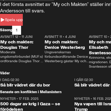
I det första avsnittet av ”My och Makten” ställe
Andersson till svars.
Spela upp
1
Säsong
AVSNITT 12
•
11 JUNI
26:27
AVSNITT 11
•
4 JUNI
23:40
AVSNITT 10
•
My och makten:
My och makten:
My och ma
Douglas Thor
Denice Westerberg
Elisabeth
Moderata 
Ungsvenskarnas 
Svantess
ungdomsförbundet (MUF:s) 
förbundsordförande Denice 
Kvinnorna, ek
ordförande Douglas Thor 
Westerberg gästar My och 
migrationen. E
gästar My och makten. I 
makten. I avsnittet 
Svantesson stäl
avsnittet diskuteras 
diskuteras migrationsfrågan 
när finansmini
Väder
tonårsutvisningarna och hur 
och hur SD ska locka 
Moderaterna ska locka 
kvinnliga väljare. 
I DAG 02:30
1:06
I GÅR 02:30
väljare till valet i höst. 
Så blir vädret där du bor
Så blir vädret där
Senaste om konflikten i Mellanöstern
NYHETER
•
17 FEB. 2025
0:45
NYHETER
•
16 FEB. 20
500 dagar av krig i Gaza – se
Nya vapen till Isr
förödelsen
Trump