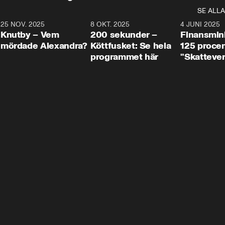
SE ALLA
3
25 NOV. 2025
31:05
8 OKT. 2025
4:29
4 JUNI 2025
Knutby – Vem
200 sekunder –
Finansmin
mördade Alexandra?
Köttfusket: Se hela
125 procent
programmet här
"Skattever
viktig uppg