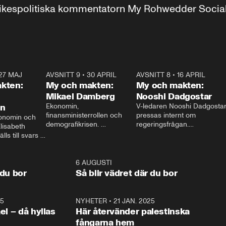
r inrikespolitiska kommentatorn My Rohwedder Soci
27 MAJ
3:51
AVSNITT 9
•
30 APRIL
24:00
AVSNITT 8
•
16 APRIL
25:1
kten:
My och makten:
My och makten:
Mikael Damberg
Nooshi Dadgostar
on
Ekonomin, 
V-ledaren Nooshi Dadgostar
finansministerrollen och 
pressas internt om 
onomin och 
demografikrisen. 
regeringsfrågan.

lisabeth 
Oppositionen ställs till svars 
I Aftonbladets 
ls till svars 
när Socialdemokraternas 
partiledarutfrågning ”My 
stern gästar 
Mikael Damberg gästar My 
och Makten” sätter hon ner 
My och Makten. 
och Makten. 
foten mot kritikerna:

1:06
6 AUGUSTI
1:0
– Vi ställer upp i val. Ska vi 
 du bor
Så blir vädret där du bor
vara med så sitter vi förstås 
25
1:22
NYHETER
•
21 JAN. 2025
0:5
ael – då hyllas
Här återvänder palestinska
fångarna hem