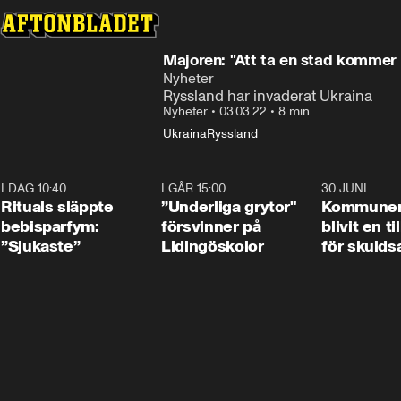
Majoren: "Att ta en stad kommer 
Nyheter
Ryssland har invaderat Ukraina
Nyheter
•
03.03.22
•
8 min
Ukraina
Ryssland
I DAG 10:40
1:01
I GÅR 15:00
1:07
30 JUNI
Rituals släppte
”Underliga grytor"
Kommune
bebisparfym:
försvinner på
blivit en ti
”Sjukaste”
Lidingöskolor
för skulds