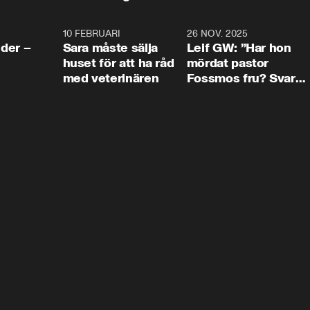
4:24
10 FEBRUARI
4:13
26 NOV. 2025
8:1
der –
Sara måste sälja
Leif GW: ”Har hon
huset för att ha råd
mördat pastor
med veterinären
Fossmos fru? Svar
nej.”