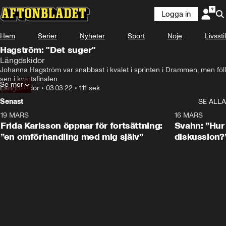
Logga in
Hem
Serier
Nyheter
Sport
Nöje
Livsstil
Hagström: "Det suger"
Längdskidor
Johanna Hagström var snabbast i kvalet i sprinten i Drammen, men föll 
sen i kvartsfinalen.
Se mer
Längdskidor
•
03.03.22
•
111 sek
Senast
SE ALLA
19 MARS
0:26
16 MARS
Frida Karlsson öppnar för fortsättning:
Svahn: ”Hur 
”en omförhandling med mig själv”
diskussion?