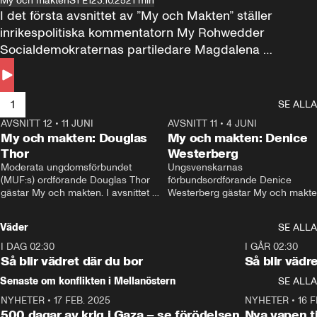
My och makten
S1 E1
23.10.25
21 min
I det första avsnittet av ”My och Makten” ställer 
inrikespolitiska kommentatorn My Rohwedder 
Socialdemokraternas partiledare Magdalena 
Andersson till svars.
1
SE ALLA
AVSNITT 12
•
11 JUNI
26:27
AVSNITT 11
•
4 JUNI
2
My och makten: Douglas
My och makten: Denice
Thor
Westerberg
Moderata ungdomsförbundet 
Ungsvenskarnas 
(MUF:s) ordförande Douglas Thor 
förbundsordförande Denice 
gästar My och makten. I avsnittet 
Westerberg gästar My och makten.
diskuteras tonårsutvisningarna och 
avsnittet diskuteras migrationsfrå
hur Moderaterna ska locka väljare till 
och hur SD ska locka kvinnliga 
Väder
SE ALLA
valet i höst. 
väljare. 
I DAG 02:30
1:06
I GÅR 02:30
Så blir vädret där du bor
Så blir vädr
Senaste om konflikten i Mellanöstern
SE ALLA
NYHETER
•
17 FEB. 2025
0:45
NYHETER
•
16 F
500 dagar av krig i Gaza – se förödelsen
Nya vapen ti