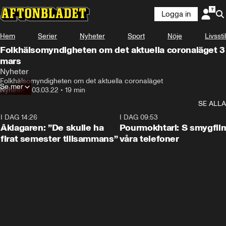
Logga in
Hem
Serier
Nyheter
Sport
Nöje
Livsstil
Folkhälsomyndigheten om det aktuella coronaläget 3
mars
Nyheter
Folkhälsomyndigheten om det aktuella coronaläget
Se mer
Nyheter
•
03.03.22
•
19 min
SE ALLA
I DAG 14:26
1:54
I DAG 09:53
Åklagaren: ”De skulle ha
Pourmokhtari: S smygfil
firat semester tillsammans”
våra telefoner