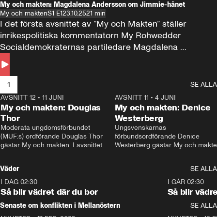
My och makten: Magdalena Andersson om Jimmie-hånet
My och makten
S1 E1
23.10.25
21 min
I det första avsnittet av ”My och Makten” ställer 
inrikespolitiska kommentatorn My Rohwedder 
Socialdemokraternas partiledare Magdalena 
Andersson till svars.
1
SE ALLA
AVSNITT 12
•
11 JUNI
26:27
AVSNITT 11
•
4 JUNI
2
My och makten: Douglas
My och makten: Denice
Thor
Westerberg
Moderata ungdomsförbundet 
Ungsvenskarnas 
(MUF:s) ordförande Douglas Thor 
förbundsordförande Denice 
gästar My och makten. I avsnittet 
Westerberg gästar My och makten.
diskuteras tonårsutvisningarna och 
avsnittet diskuteras migrationsfrå
hur Moderaterna ska locka väljare till 
och hur SD ska locka kvinnliga 
Väder
SE ALLA
valet i höst. 
väljare. 
I DAG 02:30
1:06
I GÅR 02:30
Så blir vädret där du bor
Så blir vädr
Senaste om konflikten i Mellanöstern
SE ALLA