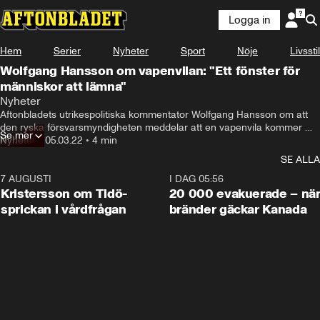
Logga in
Hem
Serier
Nyheter
Sport
Nöje
Livsstil
Wolfgang Hansson om vapenvilan: "Ett fönster för
människor att lämna"
Nyheter
Aftonbladets utrikespolitiska kommentator Wolfgang Hansson om att 
den ryska försvarsmyndigheten meddelar att en vapenvila kommer 
Se mer
införas från och med klockan 08.00 svensk tid i städerna Mariupol and 
Nyheter
•
05.03.22
•
4 min
Volnovakha, enligt flera ryska statliga nyhetsbyråer.
SE ALLA
7 AUGUSTI
0:42
I DAG 05:56
Kristersson om Tidö-
20 000 evakuerade – nä
sprickan i vårdfrågan
bränder gäckar Kanada