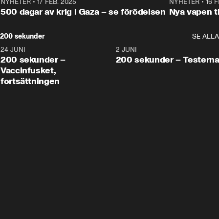
NYHETER
•
17 FEB. 2025
0:45
NYHETER
•
16 F
500 dagar av krig i Gaza – se förödelsen
Nya vapen ti
200 sekunder
SE ALLA
24 JUNI
5:00
2 JUNI
200 sekunder –
200 sekunder – Testern
Vaccinfusket,
fortsättningen