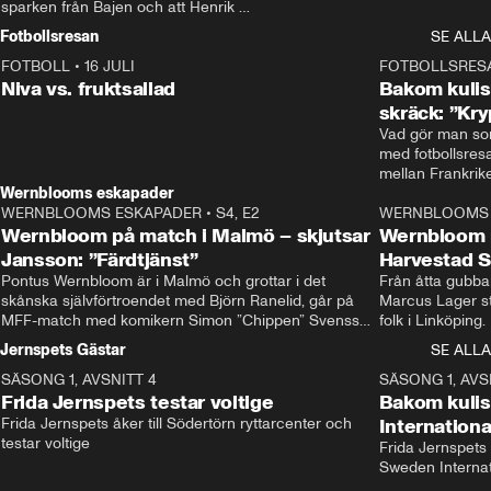
sparken från Bajen och att Henrik 
Rydström tar över
Fotbollsresan
SE ALLA
FOTBOLL
•
16 JULI
0:44
FOTBOLLSRES
Niva vs. fruktsallad
Bakom kulis
skräck: ”Kry
Vad gör man som
med fotbollsres
Wernblooms eskapader
WERNBLOOMS ESKAPADER
•
S4, E2
38:23
WERNBLOOMS 
Wernbloom på match i Malmö – skjutsar
Wernbloom 
Jansson: ”Färdtjänst”
Harvestad 
Pontus Wernbloom är i Malmö och grottar i det 
Från åtta gubbar 
skånska självförtroendet med Björn Ranelid, går på 
Marcus Lager sta
MFF-match med komikern Simon ”Chippen” Svensson 
folk i Linköping
och hjälper skadade stjärnbacken Pontus Jansson 
och Wernbloom kl
Jernspets Gästar
SE ALLA
hem. 
SÄSONG 1, AVSNITT 4
13:37
SÄSONG 1, AVS
Frida Jernspets testar voltige
Bakom kuli
Frida Jernspets åker till Södertörn ryttarcenter och 
Internation
testar voltige
Frida Jernspets 
Sweden Interna