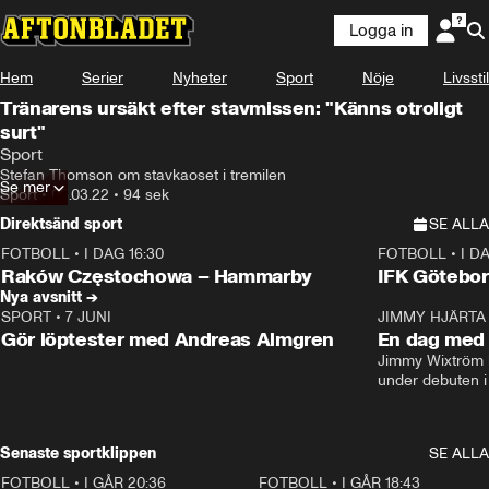
Logga in
Hem
Serier
Nyheter
Sport
Nöje
Livsstil
Tränarens ursäkt efter stavmissen: "Känns otroligt
surt"
Sport
Stefan Thomson om stavkaoset i tremilen
Se mer
Sport
•
05.03.22
•
94 sek
Direktsänd sport
SE ALLA
FOTBOLL
•
I DAG 16:30
FOTBOLL
•
I D
Plus
Plus
Raków Częstochowa – Hammarby
IFK Götebor
Nya avsnitt →
SPORT
•
7 JUNI
16:36
JIMMY HJÄRTA
Gör löptester med Andreas Almgren
En dag med 
Jimmy Wixtröm 
under debuten i
Senaste sportklippen
SE ALLA
FOTBOLL
•
I GÅR 20:36
1:30
FOTBOLL
•
I GÅR 18:43