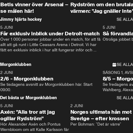
Betis vinner över Arsenal –
Rydström om den brutal
se målen här!
värmen: ”Jag gnäller inte
Jimmy hjärta hockey
SE ALLA
5 JUNI
11:14
5 JUNI
Får exklusiv inblick under Detroit-match
Så förvandl
Över 1 000 personer jobbar under en match, för att få 
Otroliga jobbet
allt att gå runt i Little Ceasars Arena i Detroit. Vi har 
fått en exklusiv inblick i hur allt fungerar inför och 
under match i världens bästa hockeyliga
Morgonklubben
SE ALLA
2 JUNI
SÄSONG 1, AVSN
2/6 - Morgonklubben
8/5 – Morg
Se tisdagens avsnitt av Morgonklubben här. Start 
Se fredagens av
09.00. 
Det bästa ur Morgonklubben
SE ALLA
5 JUNI
0:44
2 JUNI
Axén: ”Alla tror att jag
Norges ultimata hån mot
ogillar Rydström”
Sverige – efter krossen
Hör Alexander Axén och Pontus 
Per Bohman: ”Det är värre”
Wernbloom om att Kalle Karlsson får 