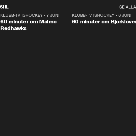
SHL
SE ALLA
KLUBB-TV ISHOCKEY
•
7 JUNI
1:02:53
KLUBB-TV ISHOCKEY
•
6 JUNI
1:0
Plus
60 minuter om Malmö
60 minuter om Björklöve
Redhawks