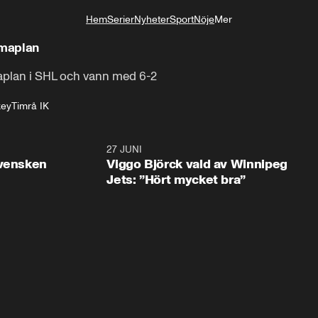
Hem
Serier
Nyheter
Sport
Nöje
Mer
Livsstil
mmaplan
plan i SHL och vann med 6-2
key
Timrå IK
0:30
27 JUNI
0:4
svensken
Viggo Björck vald av Winnipeg
Jets: ”Hört mycket bra”