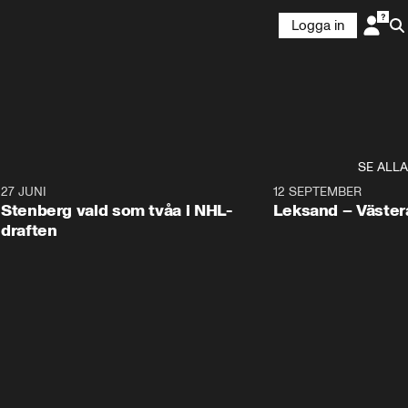
Logga in
SE ALLA
9
27 JUNI
0:49
12 SEPTEMBER
Plus
Stenberg vald som tvåa i NHL-
Leksand – Väster
draften