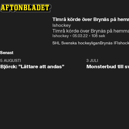
Timrå körde över Brynäs på he
Ishockey
Timrå körde över Brynäs på hemma
Ishockey
•
05.03.22
•
108 sek
SHL Svenska hockeyligan
Brynäs IF
Ishoc
Senast
5 AUGUSTI
2:08
3 JULI
Björck: ”Lättare att andas”
Monsterbud till 