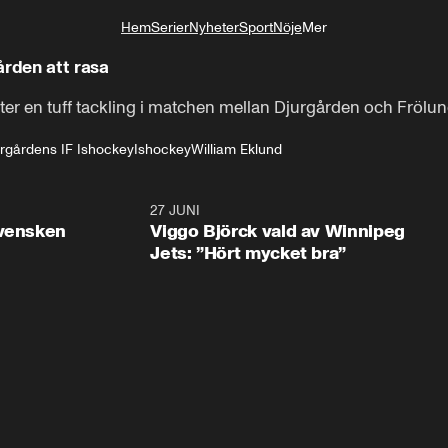
Hem
Serier
Nyheter
Sport
Nöje
Mer
Livsstil
ården att rasa
fter en tuff tackling i matchen mellan Djurgården och Frölu
rgårdens IF Ishockey
Ishockey
William Eklund
0:30
27 JUNI
0:4
svensken
Viggo Björck vald av Winnipeg
Jets: ”Hört mycket bra”