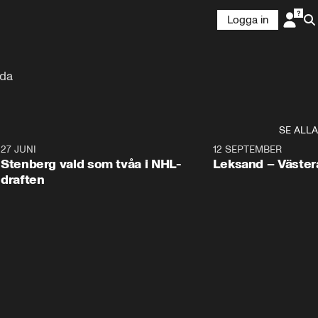
Logga in
nda
SE ALLA
9
27 JUNI
0:49
12 SEPTEMBER
Plus
Stenberg vald som tvåa i NHL-
Leksand – Väster
draften