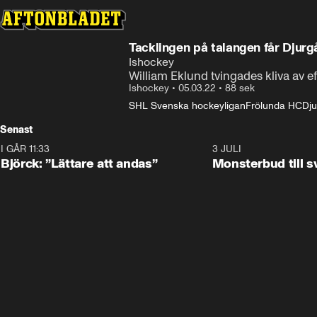
Tacklingen på talangen får Djurg
Ishockey
William Eklund tvingades kliva av e
Ishockey
•
05.03.22
•
88 sek
SHL Svenska hockeyligan
Frölunda HC
Dju
Senast
I GÅR 11:33
2:08
3 JULI
Björck: ”Lättare att andas”
Monsterbud till 