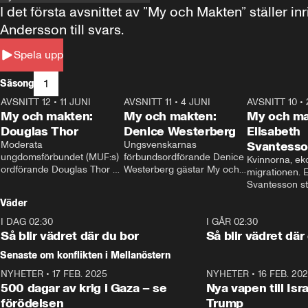
I det första avsnittet av ”My och Makten” ställe
Andersson till svars.
Spela upp
1
Säsong
AVSNITT 12
•
11 JUNI
26:27
AVSNITT 11
•
4 JUNI
23:40
AVSNITT 10
•
My och makten:
My och makten:
My och ma
Douglas Thor
Denice Westerberg
Elisabeth
Moderata 
Ungsvenskarnas 
Svantess
ungdomsförbundet (MUF:s) 
förbundsordförande Denice 
Kvinnorna, ek
ordförande Douglas Thor 
Westerberg gästar My och 
migrationen. E
gästar My och makten. I 
makten. I avsnittet 
Svantesson stäl
avsnittet diskuteras 
diskuteras migrationsfrågan 
när finansmini
Väder
tonårsutvisningarna och hur 
och hur SD ska locka 
Moderaterna ska locka 
kvinnliga väljare. 
I DAG 02:30
1:06
I GÅR 02:30
väljare till valet i höst. 
Så blir vädret där du bor
Så blir vädret där
Senaste om konflikten i Mellanöstern
NYHETER
•
17 FEB. 2025
0:45
NYHETER
•
16 FEB. 20
500 dagar av krig i Gaza – se
Nya vapen till Isr
förödelsen
Trump