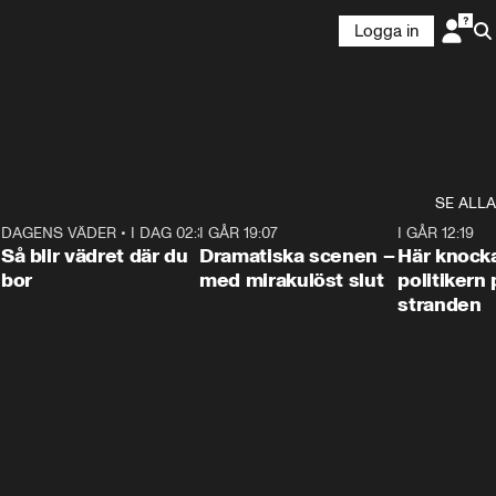
Logga in
SE ALLA
7
DAGENS VÄDER
•
I DAG 02:30
1:06
I GÅR 19:07
0:42
I GÅR 12:19
Så blir vädret där du
Dramatiska scenen –
Här knock
bor
med mirakulöst slut
politikern 
stranden