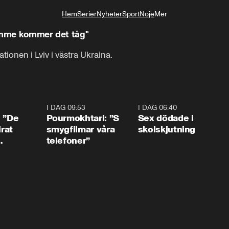
Hem
Serier
Nyheter
Sport
Nöje
Mer
Livsstil
timme kommer det tåg"
tionen i Lviv i västra Ukraina.
1:54
I DAG 09:53
1:36
I DAG 06:40
0:4
: ”De
Pourmokhtari: ”S
Sex dödade i
irat
smygfilmar våra
skolskjutning
telefoner”
ns”