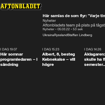
Här samlas de som flyr: "Varje 
Nyheter
Aftonbladets team på plats på tågsta
Nyheter
•
05.03.22
•
53 sek
Ukraina
Ryssland
Staffan Lindberg
I DAG 19:07
0:45
I DAG 15:23
0:54
I DAG 14:26
Här somnar
Albert, 8, besteg
Åklagaren
programledaren – i
Kebnekaise – vill
skulle ha f
sändning
högre
semester
tillsamma