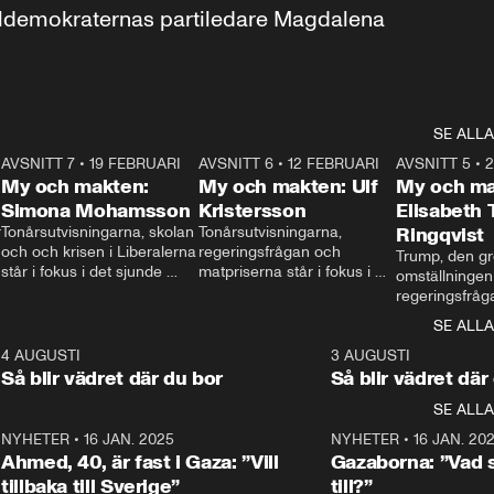
aldemokraternas partiledare Magdalena 
SE ALLA
7
AVSNITT 7
•
19 FEBRUARI
24:30
AVSNITT 6
•
12 FEBRUARI
27:30
AVSNITT 5
•
My och makten:
My och makten: Ulf
My och ma
Simona Mohamsson
Kristersson
Elisabeth
 
Tonårsutvisningarna, skolan 
Tonårsutvisningarna, 
Ringqvist
och och krisen i Liberalerna 
regeringsfrågan och 
Trump, den gr
står i fokus i det sjunde 
matpriserna står i fokus i 
omställningen
avsnittet av ”My och 
det sjätte avsnittet av ”My 
regeringsfråga
makten”. Se när 
och makten”. Se när 
centrum i det 
SE ALLA
Aftonbladets inrikespolitiska 
Aftonbladets inrikespolitiska 
avsnittet av ”
kommentator My 
kommentator My 
6
4 AUGUSTI
1:06
3 AUGUSTI
Makten”. Se nä
Rohwedder ställer 
Rohwedder ställer 
Så blir vädret där du bor
Så blir vädret där
Aftonbladets in
utbildnings- och 
statsminister Ulf Kristersson 
kommentator 
SE ALLA
integrationsminister Simona 
till svars.
Rohwedder stäl
Mohamsson till svars.
Centerpartiets
2
NYHETER
•
16 JAN. 2025
1:01
NYHETER
•
16 JAN. 20
Thand Ring till
Ahmed, 40, är fast i Gaza: ”Vill
Gazaborna: ”Vad s
tillbaka till Sverige”
till?”