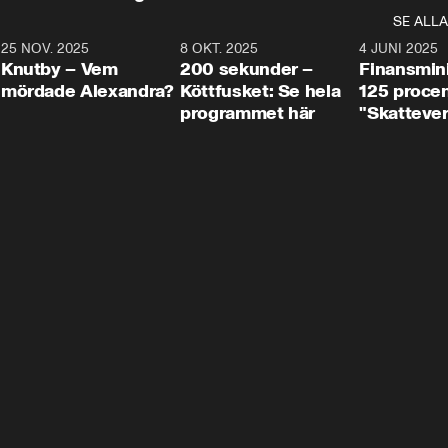
SE ALLA
3
25 NOV. 2025
31:05
8 OKT. 2025
4:29
4 JUNI 2025
Knutby – Vem
200 sekunder –
Finansmin
mördade Alexandra?
Köttfusket: Se hela
125 procent
programmet här
"Skattever
viktig uppg