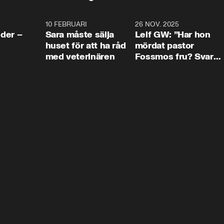
4:24
10 FEBRUARI
4:13
26 NOV. 2025
8:1
der –
Sara måste sälja
Leif GW: ”Har hon
huset för att ha råd
mördat pastor
med veterinären
Fossmos fru? Svar
nej.”