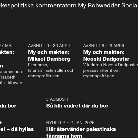
r inrikespolitiska kommentatorn My Rohwedder Soci
27 MAJ
3:51
AVSNITT 9
•
30 APRIL
24:00
AVSNITT 8
•
16 APRIL
25:1
kten:
My och makten:
My och makten:
Mikael Damberg
Nooshi Dadgostar
on
Ekonomin, 
V-ledaren Nooshi Dadgostar
finansministerrollen och 
pressas internt om 
onomin och 
demografikrisen. 
regeringsfrågan.

lisabeth 
Oppositionen ställs till svars 
I Aftonbladets 
ls till svars 
när Socialdemokraternas 
partiledarutfrågning ”My 
stern gästar 
Mikael Damberg gästar My 
och Makten” sätter hon ner 
My och Makten. 
och Makten. 
foten mot kritikerna:

1:06
5 AUGUSTI
1:0
– Vi ställer upp i val. Ska vi 
 du bor
Så blir vädret där du bor
vara med så sitter vi förstås 
25
1:22
NYHETER
•
21 JAN. 2025
0:5
ael – då hyllas
Här återvänder palestinska
fångarna hem