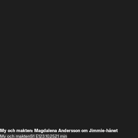
My och makten: Magdalena Andersson om Jimmie-hånet
My och makten
S1 E1
23.10.25
21 min