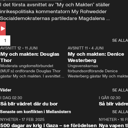
I det första avsnittet av ”My och Makten” ställer 
inrikespolitiska kommentatorn My Rohwedder 
Socialdemokraternas partiledare Magdalena 
Andersson till svars.
1
SE ALLA
AVSNITT 12
•
11 JUNI
26:27
AVSNITT 11
•
4 JUNI
2
My och makten: Douglas
My och makten: Denice
Thor
Westerberg
Moderata ungdomsförbundet 
Ungsvenskarnas 
(MUF:s) ordförande Douglas Thor 
förbundsordförande Denice 
gästar My och makten. I avsnittet 
Westerberg gästar My och makten.
diskuteras tonårsutvisningarna och 
avsnittet diskuteras migrationsfrå
hur Moderaterna ska locka väljare till 
och hur SD ska locka kvinnliga 
Väder
SE ALLA
valet i höst. 
väljare. 
I DAG 02:30
1:06
I GÅR 02:30
Så blir vädret där du bor
Så blir vädr
Senaste om konflikten i Mellanöstern
SE ALLA
NYHETER
•
17 FEB. 2025
0:45
NYHETER
•
16 F
500 dagar av krig i Gaza – se förödelsen
Nya vapen ti