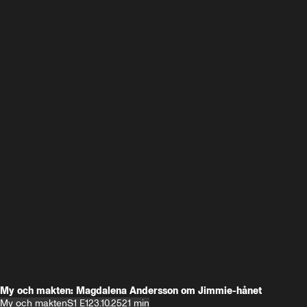
My och makten: Magdalena Andersson om Jimmie-hånet
My och makten
S1 E1
23.10.25
21 min