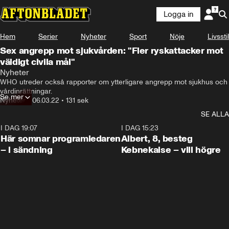
Logga in
Hem
Serier
Nyheter
Sport
Nöje
Livsstil
Sex angrepp mot sjukvården: "Fler ryskattacker mot
väldigt civila mål"
Nyheter
WHO utreder också rapporter om ytterligare angrepp mot sjukhus och 
vårdinrättningar.
Se mer
Nyheter
•
06.03.22
•
131 sek
SE ALLA
I DAG 19:07
0:45
I DAG 15:23
Här somnar programledaren
Albert, 8, besteg
– i sändning
Kebnekaise – vill högre