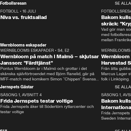
Rydström tar över
Fotbollsresan
SE ALLA
FOTBOLL
•
16 JULI
0:44
FOTBOLLSRES
Niva vs. fruktsallad
Bakom kulis
skräck: ”Kry
Vad gör man som
med fotbollsres
Wernblooms eskapader
WERNBLOOMS ESKAPADER
•
S4, E2
38:23
WERNBLOOMS 
Wernbloom på match i Malmö – skjutsar
Wernbloom 
Jansson: ”Färdtjänst”
Harvestad 
Pontus Wernbloom är i Malmö och grottar i det 
Från åtta gubbar 
skånska självförtroendet med Björn Ranelid, går på 
Marcus Lager sta
MFF-match med komikern Simon ”Chippen” Svensson 
folk i Linköping
och hjälper skadade stjärnbacken Pontus Jansson 
och Wernbloom kl
Jernspets Gästar
SE ALLA
hem. 
SÄSONG 1, AVSNITT 4
13:37
SÄSONG 1, AVS
Frida Jernspets testar voltige
Bakom kuli
Frida Jernspets åker till Södertörn ryttarcenter och 
Internation
testar voltige
Frida Jernspets 
Sweden Interna