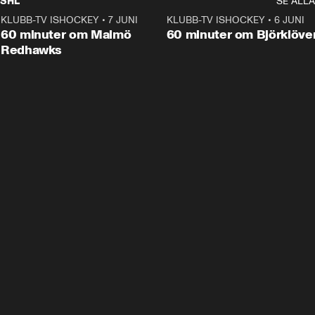
SHL
SE ALLA
KLUBB-TV ISHOCKEY
•
7 JUNI
1:02:53
KLUBB-TV ISHOCKEY
•
6 JUNI
1:0
Plus
60 minuter om Malmö
60 minuter om Björklöve
Redhawks