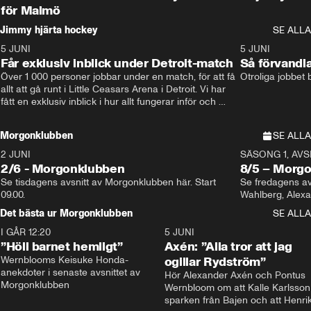
för Malmö
Jimmy hjärta hockey
SE ALLA
5 JUNI
11:14
5 JUNI
Får exklusiv inblick under Detroit-match
Så förvandl
Över 1 000 personer jobbar under en match, för att få 
Otroliga jobbet
allt att gå runt i Little Ceasars Arena i Detroit. Vi har 
fått en exklusiv inblick i hur allt fungerar inför och 
under match i världens bästa hockeyliga
Morgonklubben
SE ALLA
2 JUNI
SÄSONG 1, AVSN
2/6 - Morgonklubben
8/5 – Morg
Se tisdagens avsnitt av Morgonklubben här. Start 
Se fredagens av
09.00. 
Det bästa ur Morgonklubben
SE ALLA
I GÅR 12:20
1:14
5 JUNI
”Höll barnet hemligt”
Axén: ”Alla tror att jag
Wernblooms Keisuke Honda-
ogillar Rydström”
anekdoter i senaste avsnittet av 
Hör Alexander Axén och Pontus 
Morgonklubben
Wernbloom om att Kalle Karlsson 
sparken från Bajen och att Henrik