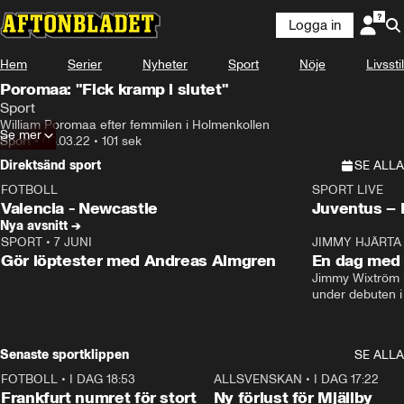
Logga in
Hem
Serier
Nyheter
Sport
Nöje
Livsstil
Poromaa: "Fick kramp i slutet"
Sport
William Poromaa efter femmilen i Holmenkollen
Se mer
Sport
•
06.03.22
•
101 sek
Direktsänd sport
SE ALLA
FOTBOLL
SPORT LIVE
LIVE
Plus
Plus
Valencia - Newcastle
Juventus –
Nya avsnitt →
SPORT
•
7 JUNI
16:36
JIMMY HJÄRTA
Gör löptester med Andreas Almgren
En dag med 
Jimmy Wixtröm 
under debuten i
Senaste sportklippen
SE ALLA
FOTBOLL
•
I DAG 18:53
0:56
ALLSVENSKAN
•
I DAG 17:22
Frankfurt numret för stort
Ny förlust för Mjällby