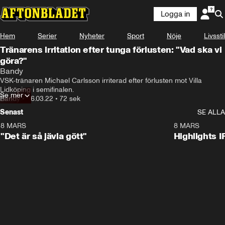
Logga in
Hem
Serier
Nyheter
Sport
Nöje
Livsstil
Tränarens irritation efter tunga förlusten: "Vad ska vi
göra?"
Bandy
VSK-tränaren Michael Carlsson irriterad efter förlusten mot Villa 
Lidköping i semifinalen.
Se mer
Bandy
•
06.03.22
•
72 sek
Senast
SE ALLA
8 MARS
0:34
8 MARS
"Det är så jävla gött"
Highlights I