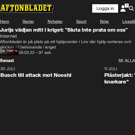
Logga in
Hem
Serier
Nyheter
Sport
Nöje
Livsstil
Jurijs vädjan mitt i kriget: "Sluta inte prata om oss"
Internet
Aftonbladet är på plats på ett hjälpcenter i Lviv där hjälp sorteras och 
skickas till behövande i kriget.
Se mer
Internet
•
06.03.22
•
97 sek
Senast
SE ALLA
30 JULI
0:56
11 JULI
Busch till attack mot Nooshi
Plåsterjakt:
knarkare”