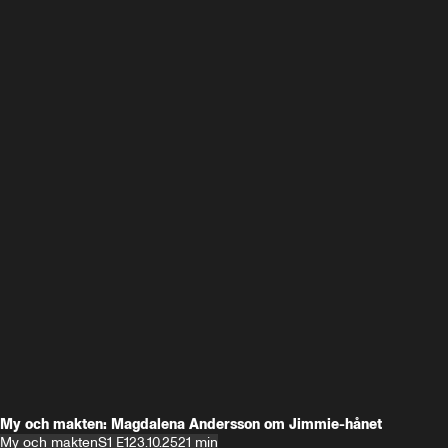
My och makten: Magdalena Andersson om Jimmie-hånet
My och makten
S1 E1
23.10.25
21 min