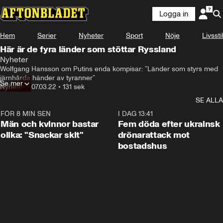
Logga in
Hem
Serier
Nyheter
Sport
Nöje
Livsstil
Här är de fyra länder som stöttar Ryssland
Nyheter
Wolfgang Hansson om Putins enda kompisar: ”Länder som styrs med 
järnhårda händer av tyranner”
Se mer
Nyheter
•
07.03.22
•
131 sek
SE ALLA
FÖR 8 MIN SEN
1:11
I DAG 13:41
Män och kvinnor bastar
Fem döda efter ukrainsk
olika: "Snackar skit"
drönarattack mot
bostadshus