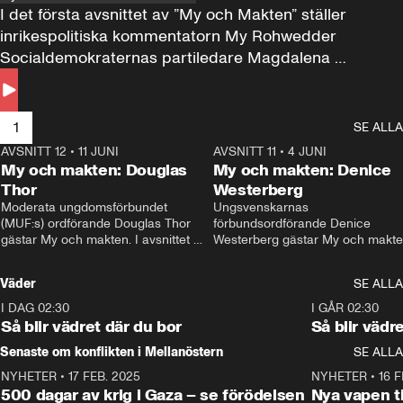
I det första avsnittet av ”My och Makten” ställer 
inrikespolitiska kommentatorn My Rohwedder 
Socialdemokraternas partiledare Magdalena 
Andersson till svars.
1
SE ALLA
AVSNITT 12
•
11 JUNI
26:27
AVSNITT 11
•
4 JUNI
2
My och makten: Douglas
My och makten: Denice
Thor
Westerberg
Moderata ungdomsförbundet 
Ungsvenskarnas 
(MUF:s) ordförande Douglas Thor 
förbundsordförande Denice 
gästar My och makten. I avsnittet 
Westerberg gästar My och makten.
diskuteras tonårsutvisningarna och 
avsnittet diskuteras migrationsfrå
hur Moderaterna ska locka väljare till 
och hur SD ska locka kvinnliga 
Väder
SE ALLA
valet i höst. 
väljare. 
I DAG 02:30
1:06
I GÅR 02:30
Så blir vädret där du bor
Så blir vädr
Senaste om konflikten i Mellanöstern
SE ALLA
NYHETER
•
17 FEB. 2025
0:45
NYHETER
•
16 F
500 dagar av krig i Gaza – se förödelsen
Nya vapen ti