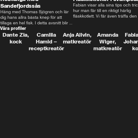
Sandefjordssås
Fabian visar alla sina tips och tric
hur man får till en riktigt härlig 
Häng med Thomas Sjögren och lär 
fläskkotlett. Vi får även träffa den 
dig hans allra bästa knep för att 
före detta schlagerkungen Fredrik
tillaga en hel fisk. I detta avsnitt blir 
som lämnat stan och sadlat om till
Våra profiler
de helstekt rödtunga med 
grisbonde på Gotland.
sandefjordssås och en magisk sallad 
Dante Zia,
Camilla
Anja Allvin,
Amanda
Fabia
på pepparrot och äpple.
kock
Hamid –
matkreatör
Wiger,
Joha
receptkreatör
matkreatör
k