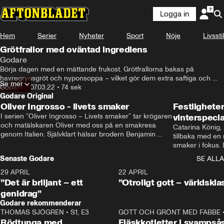
Logga in
Hem
Serier
Nyheter
Sport
Nöje
Livsstil
Grötfrallor med oväntad ingrediens
Godare
Börja dagen med en mättande frukost. Grötfrallorna bakas på 
havregrynsgröt och nyponsoppa – vilket gör dem extra saftiga och 
Se mer
fluffiga.
Godare
•
07.03.22
•
74 sek
Godare Original
Oliver Ingrosso - livets smaker
Festlighete
I serien ”Oliver Ingrosso – Livets smaker” tar krögaren 
vinterspecia
och matälskaren Oliver med oss på en smakresa 
Catarina König, 
genom Italien. Självklart hälsar brodern Benjamin 
tillbaka med en
Ingrosso på i Rom.
smaker i fokus. D
julfavoriter och 
Senaste Godare
SE ALLA
succé.
29 APRIL
0:50
22 APRIL
”Det är briljant – ett
”Otroligt gott – världskla
genidrag”
Godare rekommenderar
THOMAS SJÖGREN
•
S1, E3
13:56
GOTT OCH GRÖNT MED FABBE
Rödtunga med
Fläskkotletter i svampså